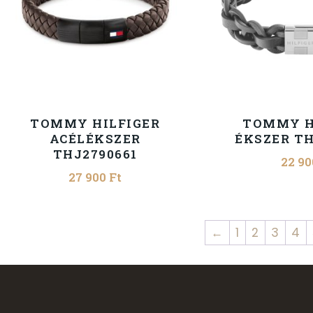
TOMMY HILFIGER
TOMMY H
ACÉLÉKSZER
ÉKSZER TH
THJ2790661
22 9
27 900
Ft
←
1
2
3
4