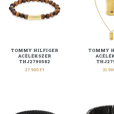
TOMMY HILFIGER
TOMMY H
ACÉLÉKSZER
ACÉLÉ
THJ2790582
THJ27
27 900
Ft
31 9