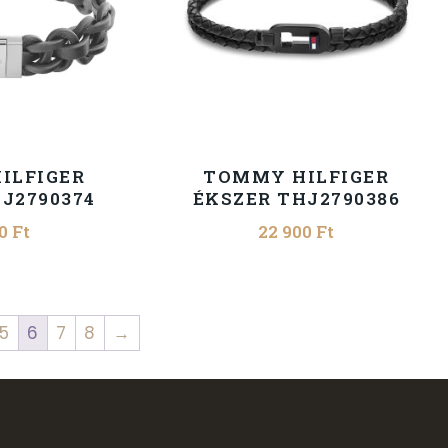
ILFIGER
TOMMY HILFIGER
J2790374
ÉKSZER THJ2790386
00
Ft
22 900
Ft
5
6
7
8
→