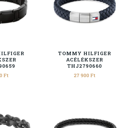
ILFIGER
TOMMY HILFIGER
KSZER
ACÉLÉKSZER
90659
THJ2790660
00
Ft
27 900
Ft