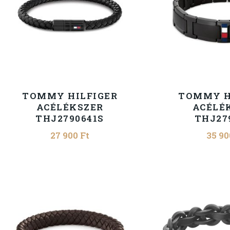
TOMMY HILFIGER
TOMMY H
ACÉLÉKSZER
ACÉLÉ
THJ2790641S
THJ27
27 900
Ft
35 9