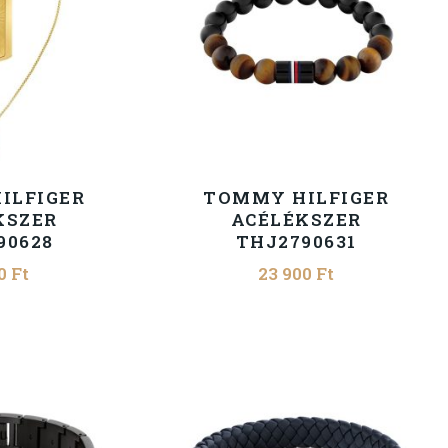
ILFIGER
TOMMY HILFIGER
KSZER
ACÉLÉKSZER
90628
THJ2790631
00
Ft
23 900
Ft