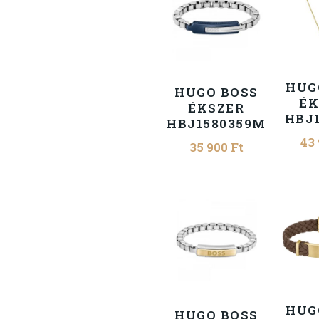
HUG
HUGO BOSS
ÉK
ÉKSZER
HBJ1
HBJ1580359M
43
35 900
Ft
HUG
HUGO BOSS