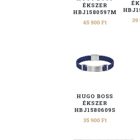
ÉK
ÉKSZER
HBJ1
HBJ1580597M
39
45 900
Ft
HUGO BOSS
ÉKSZER
HBJ1580609S
35 900
Ft