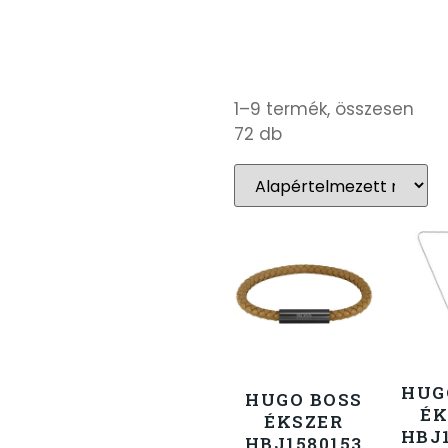
1–9 termék, összesen
72 db
HUG
HUGO BOSS
ÉK
ÉKSZER
HBJ1
HBJ1580153