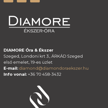
DIAMORE Óra & Ékszer
Szeged, Londoni krt 3., ÁRKÁD Szeged
első emelet, 19-es üzlet
E-mail:
diamond@diamondoraeksz
er.hu
Info vonal:
+36 70 458-3432