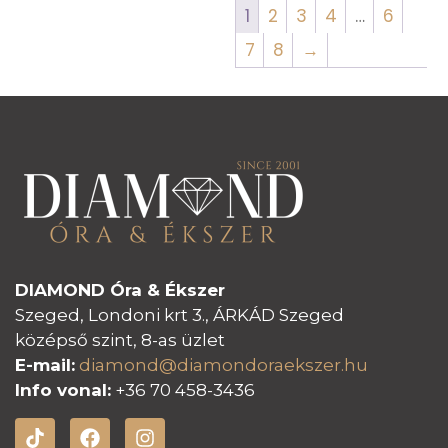
1
2
3
4
…
6
7
8
→
DIAMOND Óra & Ékszer
Szeged, Londoni krt 3., ÁRKÁD Szeged
középső szint, 8-as üzlet
E-mail:
diamond@diamondoraeksz
er.hu
Info vonal:
+36 70 458-3436