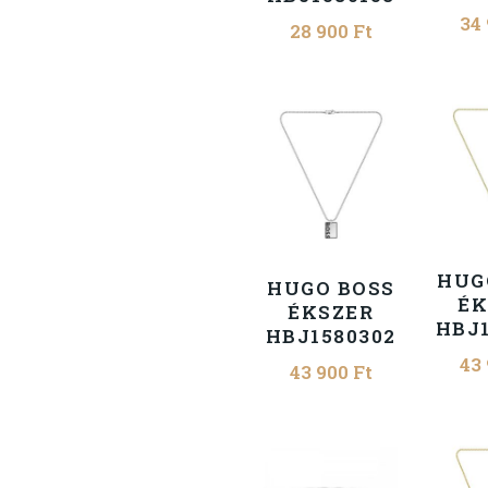
34
28 900
Ft
HUG
HUGO BOSS
ÉK
ÉKSZER
HBJ1
HBJ1580302
43
43 900
Ft