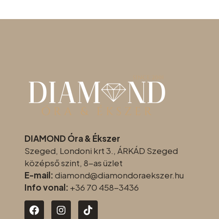
DIAMOND Óra & Ékszer
Szeged, Londoni krt 3., ÁRKÁD Szeged
középső szint, 8-as üzlet
E-mail:
diamond@diamondoraeksz
er.hu
Info vonal:
+36 70 458-3436