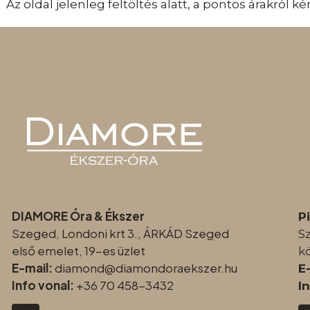
Az oldal jelenleg feltöltés alatt, a pontos árakról 
DIAMORE Óra & Ékszer
P
Szeged, Londoni krt 3., ÁRKÁD Szeged
S
első emelet, 19-es üzlet
k
E-mail:
diamond@diamondoraeksz
er.hu
E
Info vonal:
+36 70 458-3432
I