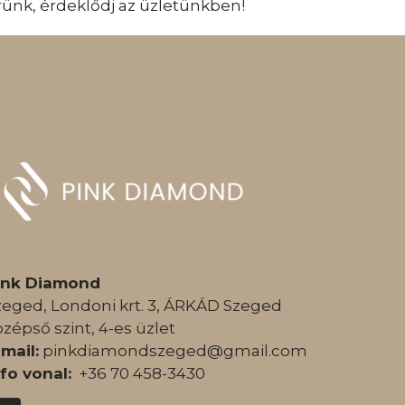
kérünk, érdeklődj az üzletünkben!
ink Diamond
zeged, Londoni krt. 3, ÁRKÁD Szeged
özépső szint, 4-es üzlet
-mail:
pinkdiamondszeged@gmail.com
nfo vonal:
+36 70 458-3430