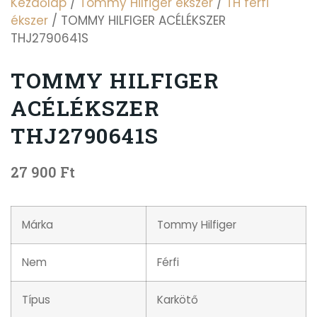
Kezdőlap
/
Tommy Hilfiger ékszer
/
TH férfi
ékszer
/ TOMMY HILFIGER ACÉLÉKSZER
THJ2790641S
TOMMY HILFIGER
ACÉLÉKSZER
THJ2790641S
27 900
Ft
Márka
Tommy Hilfiger
Nem
Férfi
Típus
Karkötő