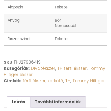
Alapszín
Fekete
Anyag
Bőr
Nemesacél
Ékszer színei
Fekete
SKU
THJ2790641S
Kategóriák:
Divatékszer
,
TH férfi ékszer
,
Tommy
Hilfiger ékszer
Címkék:
férfi ékszer
,
karkötő
,
TH
,
Tommy Hilfiger
Leírás
További információk