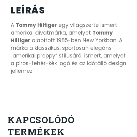
LEÍRÁS
A
Tommy Hilfiger
egy világszerte ismert
amerikai divatmárka, amelyet
Tommy
Hilfiger
alapított 1985-ben New Yorkban. A
márka a klasszikus, sportosan elegáns
„amerikai preppy” stílusáról ismert, amelyet
a piros-fehér-kék logó és az időtálló design
jellemez.
KAPCSOLÓDÓ
TERMÉKEK