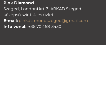
Pink Diamond
Szeged, Londoni krt. 3, ÁRKÁD Szeged
középső szint, 4-es üzlet
E-mail:
pinkdiamondszeged@gmail.com
Info vonal:
+36 70 458-3430