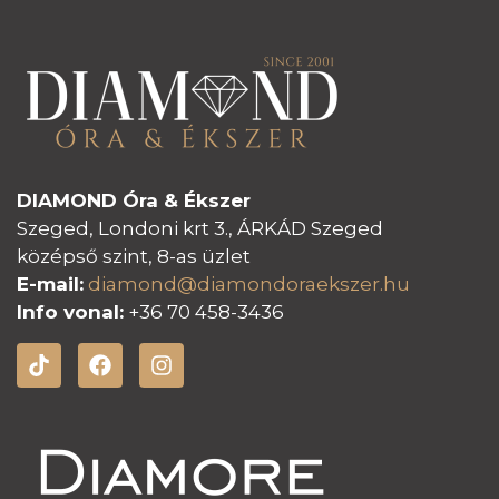
DIAMOND Óra & Ékszer
Szeged, Londoni krt 3., ÁRKÁD Szeged
középső szint, 8-as üzlet
E-mail:
diamond@diamondoraeksz
er.hu
Info vonal:
+36 70 458-3436