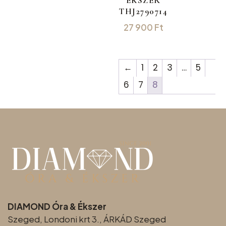
ÉKSZER
THJ2790714
27 900
Ft
←
1
2
3
…
5
6
7
8
DIAMOND Óra & Ékszer
Szeged, Londoni krt 3., ÁRKÁD Szeged