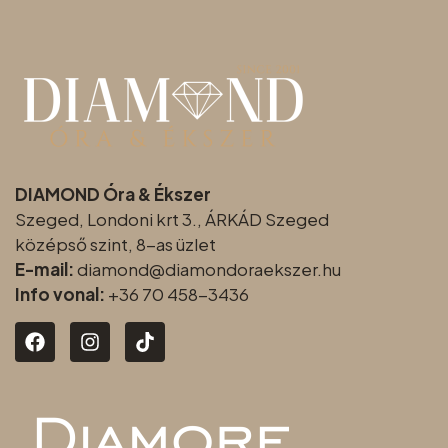
DIAMOND Óra & Ékszer
Szeged, Londoni krt 3., ÁRKÁD Szeged
középső szint, 8-as üzlet
E-mail:
diamond@diamondoraeksz
er.hu
Info vonal:
+36 70 458-3436