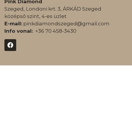
Pink Diamond
Szeged, Londoni krt. 3, ÁRKÁD Szeged
középső szint, 4-es üzlet
E-mail:
pinkdiamondszeged@gmail.com
Info vonal:
+36 70 458-3430