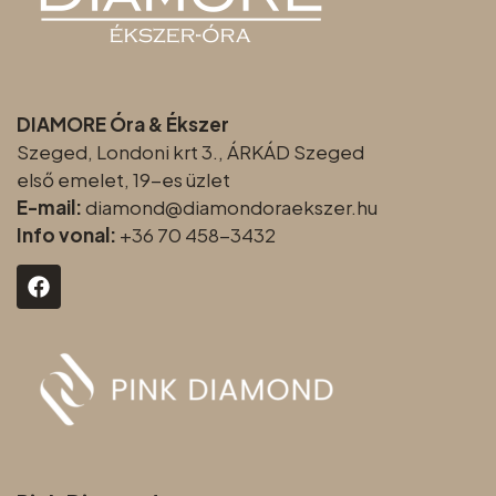
DIAMORE Óra & Ékszer
Szeged, Londoni krt 3., ÁRKÁD Szeged
első emelet, 19-es üzlet
E-mail:
diamond@diamondoraeksz
er.hu
Info vonal:
+36 70 458-3432