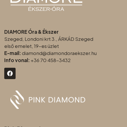
DIAMORE Óra & Ékszer
Szeged, Londoni krt 3., ÁRKÁD Szeged
első emelet, 19-es üzlet
E-mail:
diamond@diamondoraeksz
er.hu
Info vonal:
+36 70 458-3432