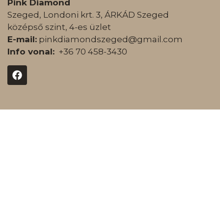
Pink Diamond
Szeged, Londoni krt. 3, ÁRKÁD Szeged
középső szint, 4-es üzlet
E-mail:
pinkdiamondszeged@gmail.com
Info vonal:
+36 70 458-3430