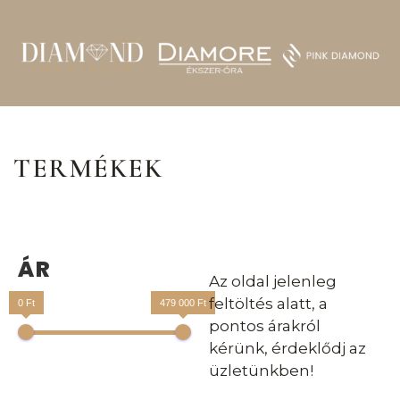
TERMÉKEK
ÁR
Az oldal jelenleg
feltöltés alatt, a
0 Ft
479 000 Ft
pontos árakról
kérünk, érdeklődj az
üzletünkben!