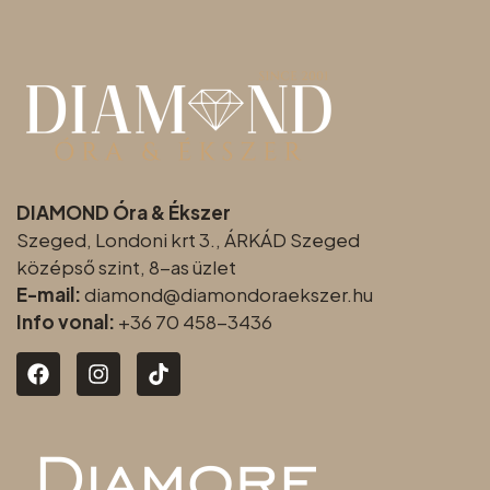
DIAMOND Óra & Ékszer
Szeged, Londoni krt 3., ÁRKÁD Szeged
középső szint, 8-as üzlet
E-mail:
diamond@diamondoraeksz
er.hu
Info vonal:
+36 70 458-3436