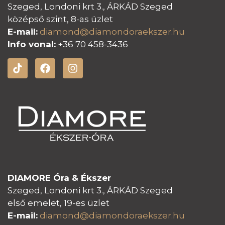
Szeged, Londoni krt 3., ÁRKÁD Szeged
középső szint, 8-as üzlet
E-mail:
diamond@diamondoraeksz
er.hu
Info vonal:
+36 70 458-3436
DIAMORE Óra & Ékszer
Szeged, Londoni krt 3., ÁRKÁD Szeged
első emelet, 19-es üzlet
E-mail:
diamond@diamondoraeksz
er.hu