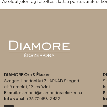
Az oldal jelenleg feltöltés alatt, a pontos árakról 
DIAMORE Óra & Ékszer
P
Szeged, Londoni krt 3., ÁRKÁD Szeged
S
első emelet, 19-es üzlet
k
E-mail:
diamond@diamondoraeksz
er.hu
E
Info vonal:
+36 70 458-3432
I