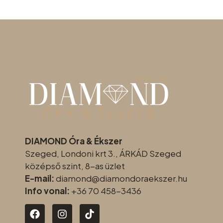
DIAMOND Óra & Ékszer
Szeged, Londoni krt 3., ÁRKÁD Szeged
középső szint, 8-as üzlet
E-mail:
diamond@diamondoraeksz
er.hu
Info vonal:
+36 70 458-3436