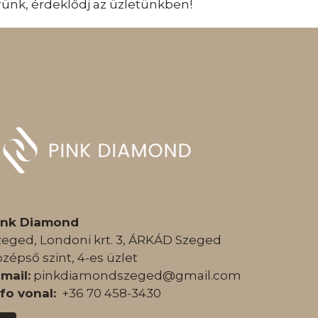
kérünk, érdeklődj az üzletünkben!
ink Diamond
zeged, Londoni krt. 3, ÁRKÁD Szeged
özépső szint, 4-es üzlet
-mail:
pinkdiamondszeged@gmail.com
nfo vonal:
+36 70 458-3430