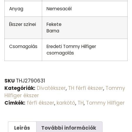
Anyag
Nemesacél
Ékszer színei
Fekete
Barna
Csomagolás
Eredeti Tommy Hilfiger
csomagolás
SKU
THJ2790631
Kategóriák:
Divatékszer
,
TH férfi ékszer
,
Tommy
Hilfiger ékszer
Címkék:
férfi ékszer
,
karkötő
,
TH
,
Tommy Hilfiger
Leírás
További információk