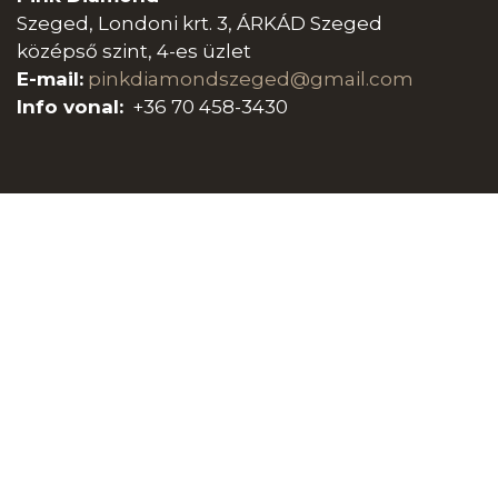
Szeged, Londoni krt. 3, ÁRKÁD Szeged
középső szint, 4-es üzlet
E-mail:
pinkdiamondszeged@gmail.com
Info vonal:
+36 70 458-3430