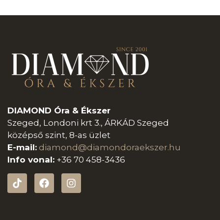
DIAMOND Óra & Ékszer
Szeged, Londoni krt 3., ÁRKÁD Szeged
középső szint, 8-as üzlet
E-mail:
diamond@diamondoraeksz
er.hu
Info vonal:
+36 70 458-3436