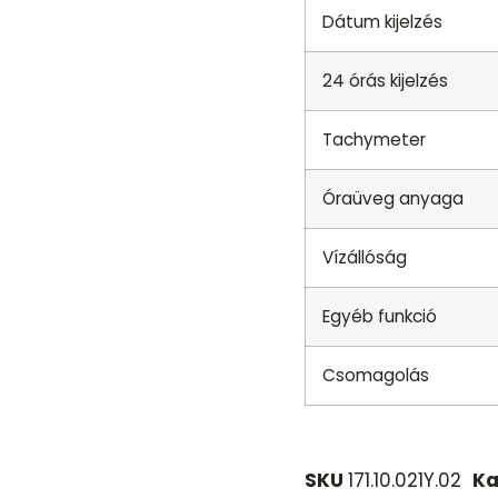
Dátum kijelzés
24 órás kijelzés
Tachymeter
Óraüveg anyaga
Vízállóság
Egyéb funkció
Csomagolás
SKU
171.10.021Y.02
Ka