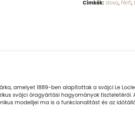
Címkék:
doxa
,
férfi
,
ka, amelyet 1889-ben alapítottak a svájci Le Locle
zikus svájci óragyártási hagyományok tiszteletéről.
nikus modelljei ma is a funkcionalitást és az időtálló 