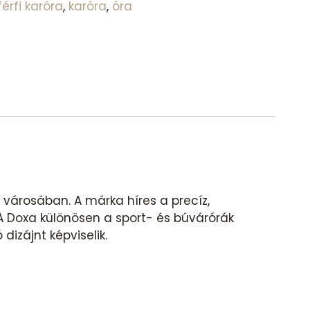
férfi karóra
,
karóra
,
óra
 városában. A márka híres a precíz,
 A Doxa különösen a sport- és búvárórák
dizájnt képviselik.