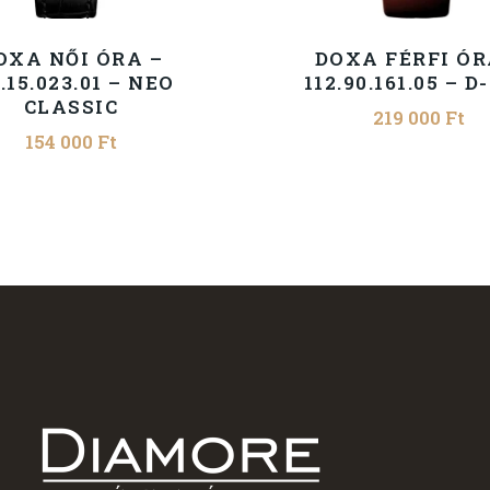
OXA NŐI ÓRA –
DOXA FÉRFI ÓR
.15.023.01 – NEO
112.90.161.05 – 
CLASSIC
219 000
Ft
154 000
Ft