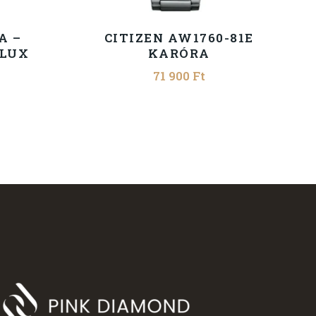
A –
CITIZEN AW1760-81E
D-LUX
KARÓRA
71 900
Ft