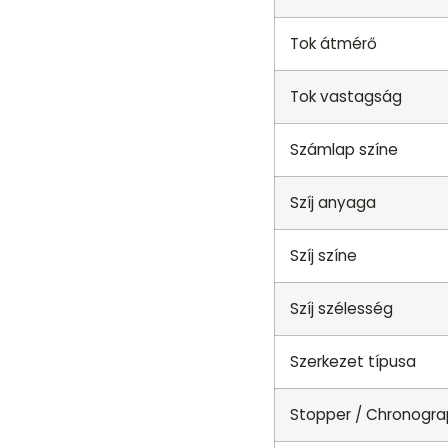
Tok átmérő
Tok vastagság
Számlap színe
Szíj anyaga
Szíj színe
Szíj szélesség
Szerkezet típusa
Stopper / Chronogr