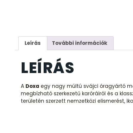
Leírás
További információk
LEÍRÁS
A
Doxa
egy nagy múltú svájci óragyártó már
megbízható szerkezetű karóráiról és a klass
területén szerzett nemzetközi elismerést, iko