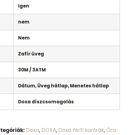
Igen
nem
Nem
Zafír üveg
30M / 3ATM
Dátum, Üveg hátlap, Menetes hátlap
Doxa díszcsomagolás
tegóriák:
Doxa
,
DOXA
,
Doxa férfi karórák
,
Óra