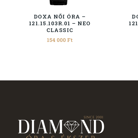
DOXA NŐI ÓRA –
D
121.15.103R.01 – NEO
121
CLASSIC
154 000
Ft