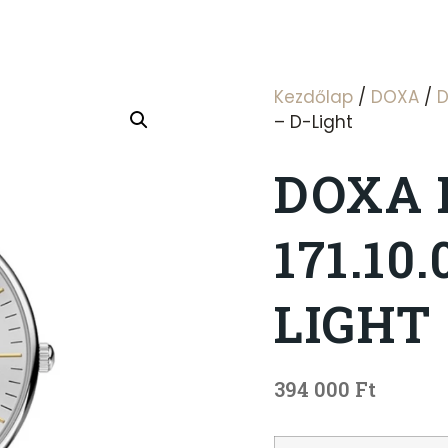
Kezdőlap
/
DOXA
/
D
– D-Light
DOXA 
171.10.
LIGHT
394 000
Ft