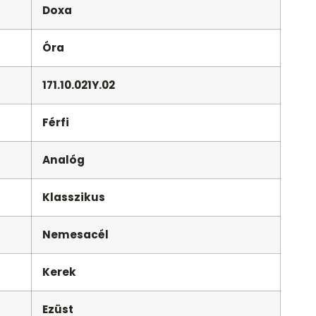
Doxa
Óra
171.10.021Y.02
Férfi
Analóg
Klasszikus
Nemesacél
Kerek
Ezüst