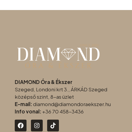
DIAMOND Óra & Ékszer
Szeged, Londoni krt 3., ÁRKÁD Szeged
középső szint, 8-as üzlet
E-mail:
diamond@diamondoraeksz
er.hu
Info vonal:
+36 70 458-3436