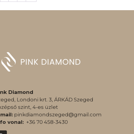
ink Diamond
zeged, Londoni krt. 3, ÁRKÁD Szeged
özépső szint, 4-es üzlet
-mail:
pinkdiamondszeged@gmail.com
nfo vonal:
+36 70 458-3430