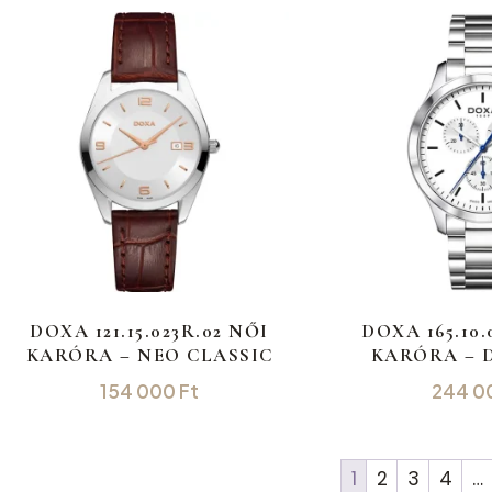
DOXA 121.15.023R.02 NŐI
DOXA 165.10.
KARÓRA – NEO CLASSIC
KARÓRA – 
154 000
Ft
244 0
1
2
3
4
…