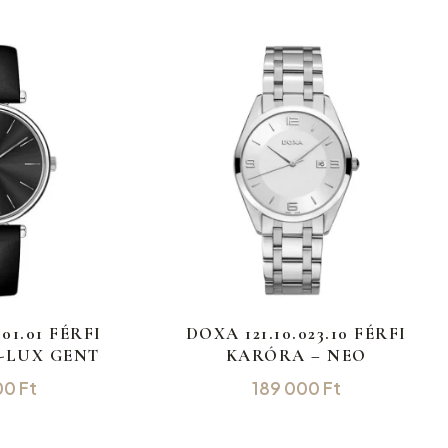
101.01 FÉRFI
DOXA 121.10.023.10 FÉRFI
-LUX GENT
KARÓRA – NEO
00
Ft
189 000
Ft