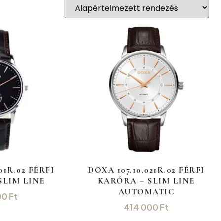
01R.02 FÉRFI
DOXA 107.10.021R.02 FÉRFI
SLIM LINE
KARÓRA – SLIM LINE
AUTOMATIC
00
Ft
414 000
Ft