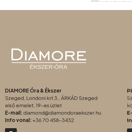
DIAMORE Óra & Ékszer
P
Szeged, Londoni krt 3., ÁRKÁD Szeged
S
első emelet, 19-es üzlet
k
E-mail:
diamond@diamondoraeksz
er.hu
E
Info vonal:
+36 70 458-3432
I