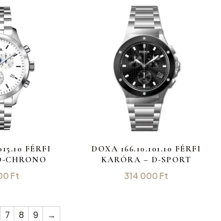
015.10 FÉRFI
DOXA 166.10.101.10 FÉRFI
D-CHRONO
KARÓRA – D-SPORT
00
Ft
314 000
Ft
7
8
9
→