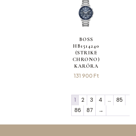
BOSS
HB1514240
(STRIKE
CHRONO)
KARÓRA
131 900
Ft
1
2
3
4
…
85
86
87
→