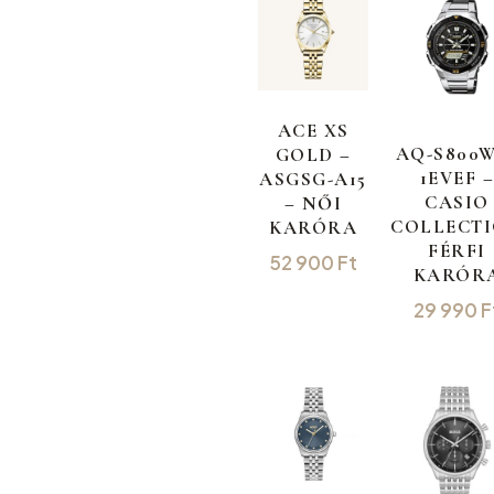
ACE XS
AQ-S800
GOLD –
1EVEF 
ASGSG-A15
CASIO
– NŐI
COLLECT
KARÓRA
FÉRFI
52 900
Ft
KARÓR
29 990
F