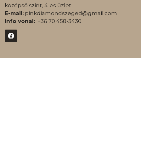
középső szint, 4-es üzlet
E-mail:
pinkdiamondszeged@gmail.com
Info vonal:
+36 70 458-3430