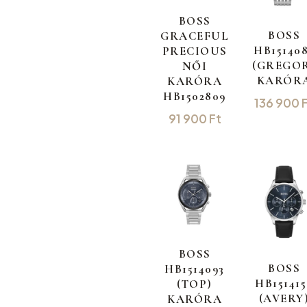
BOSS
BOSS
GRACEFUL
HB15140
PRECIOUS
(GREGO
NŐI
KARÓR
KARÓRA
HB1502809
136 900
91 900
Ft
BOSS
BOSS
HB1514093
HB151415
(TOP)
(AVERY
KARÓRA