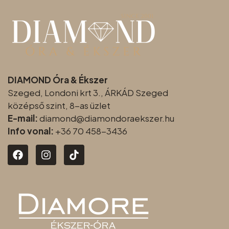
DIAMOND Óra & Ékszer
Szeged, Londoni krt 3., ÁRKÁD Szeged
középső szint, 8-as üzlet
E-mail:
diamond@diamondoraeksz
er.hu
Info vonal:
+36 70 458-3436