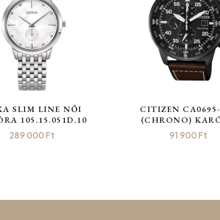
A SLIM LINE NŐI
CITIZEN CA0695
RA 105.15.051D.10
(CHRONO) KAR
289 000
Ft
91 900
Ft