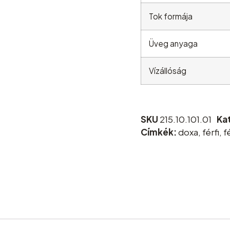
Tok formája
Üveg anyaga
Vízállóság
SKU
215.10.101.01
Ka
Címkék:
doxa
,
férfi
,
f