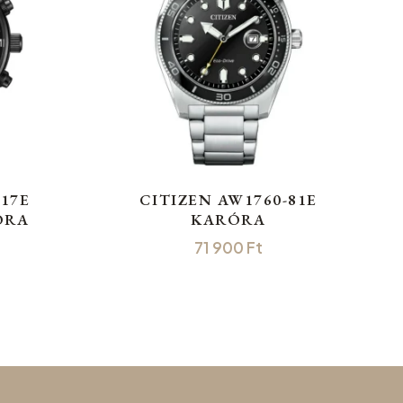
-17E
CITIZEN AW1760-81E
ÓRA
KARÓRA
71 900
Ft