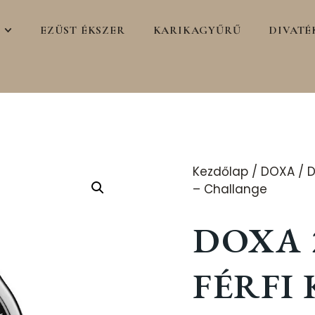
EZÜST ÉKSZER
KARIKAGYŰRŰ
DIVATÉ
Kezdőlap
/
DOXA
/
D
– Challange
DOXA 2
FÉRFI