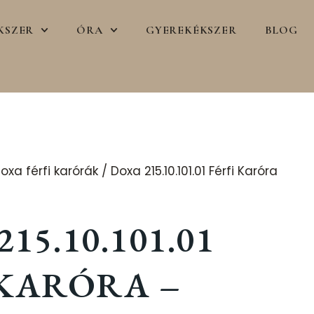
KSZER
ÓRA
GYEREKÉKSZER
BLOG
oxa férfi karórák
/ Doxa 215.10.101.01 Férfi Karóra
15.10.101.01
 KARÓRA –