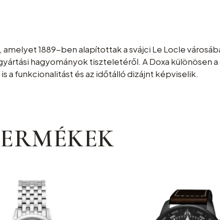
 amelyet 1889-ben alapítottak a svájci Le Locle városáb
ragyártási hagyományok tiszteletéről. A Doxa különösen a
 a funkcionalitást és az időtálló dizájnt képviselik.
TERMÉKEK