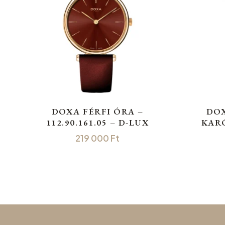
DOXA FÉRFI ÓRA –
DOX
112.90.161.05 – D-LUX
KARÓ
219 000
Ft