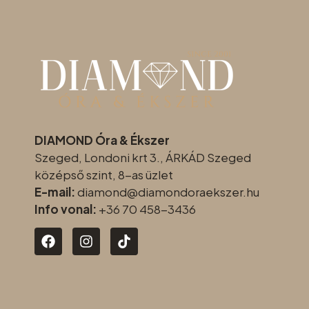
DIAMOND Óra & Ékszer
Szeged, Londoni krt 3., ÁRKÁD Szeged
középső szint, 8-as üzlet
E-mail:
diamond@diamondoraeksz
er.hu
Info vonal:
+36 70 458-3436