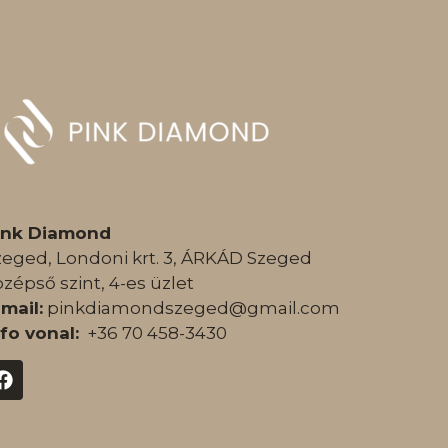
ink Diamond
zeged, Londoni krt. 3, ÁRKÁD Szeged
özépső szint, 4-es üzlet
-mail:
pinkdiamondszeged@gmail.com
nfo vonal:
+36 70 458-3430