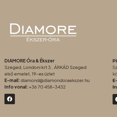
DIAMORE Óra & Ékszer
P
Szeged, Londoni krt 3., ÁRKÁD Szeged
S
első emelet, 19-es üzlet
k
E-mail:
diamond@diamondoraeksz
er.hu
E
Info vonal:
+36 70 458-3432
I