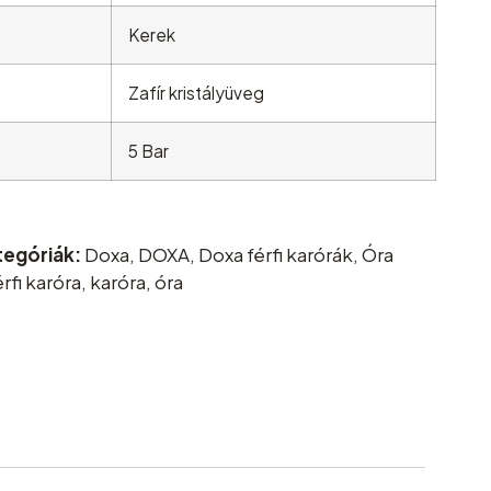
Kerek
Zafír kristályüveg
5 Bar
tegóriák:
Doxa
,
DOXA
,
Doxa férfi karórák
,
Óra
érfi karóra
,
karóra
,
óra