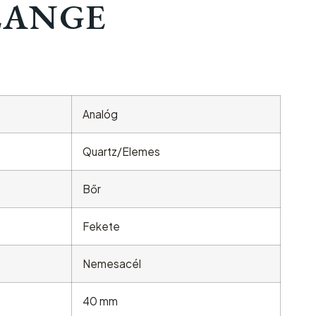
LANGE
Analóg
Quartz/Elemes
Bőr
Fekete
Nemesacél
40 mm