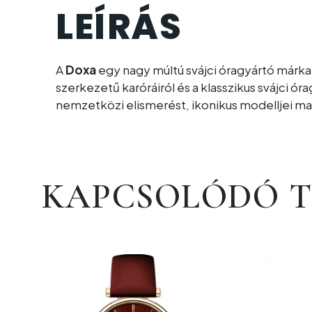
LEÍRÁS
A
Doxa
egy nagy múltú svájci óragyártó márka,
szerkezetű karóráiról és a klasszikus svájci ó
nemzetközi elismerést, ikonikus modelljei ma is
KAPCSOLÓDÓ 