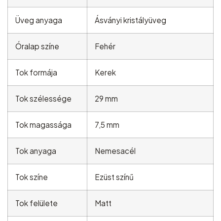
Üveg anyaga
Ásványi kristályüveg
Óralap színe
Fehér
Tok formája
Kerek
Tok szélessége
29 mm
Tok magassága
7,5 mm
Tok anyaga
Nemesacél
Tok színe
Ezüst színű
Tok felülete
Matt