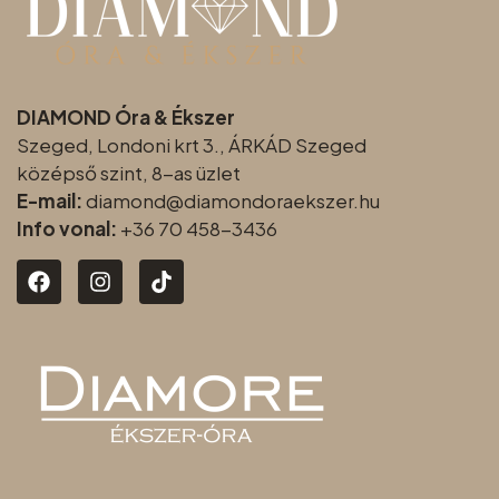
DIAMOND Óra & Ékszer
Szeged, Londoni krt 3., ÁRKÁD Szeged
középső szint, 8-as üzlet
E-mail:
diamond@diamondoraeksz
er.hu
Info vonal:
+36 70 458-3436