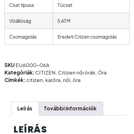
Csat típusa
Tűcsat
Vízállóság
5 ATM
Csomagolás
Eredeti Citizen csomagolás
SKU
EU6000-06A
Kategóriák:
CITIZEN
,
Citizen női órák
,
Óra
Címkék:
citizen
,
karóra
,
női
,
óra
Leírás
További információk
LEÍRÁS