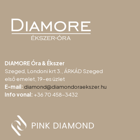
DIAMORE Óra & Ékszer
Szeged, Londoni krt 3., ÁRKÁD Szeged
első emelet, 19-es üzlet
E-mail:
diamond@diamondoraeksz
er.hu
Info vonal:
+36 70 458-3432