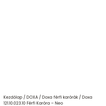
Kezdőlap
/
DOXA
/
Doxa férfi karórák
/ Doxa
121.10.023.10 Férfi Karóra – Neo