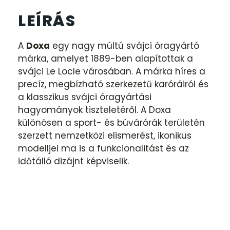
LEÍRÁS
A
Doxa
egy nagy múltú svájci óragyártó
márka, amelyet 1889-ben alapítottak a
svájci Le Locle városában. A márka híres a
precíz, megbízható szerkezetű karóráiról és
a klasszikus svájci óragyártási
hagyományok tiszteletéről. A Doxa
különösen a sport- és búvárórák területén
szerzett nemzetközi elismerést, ikonikus
modelljei ma is a funkcionalitást és az
időtálló dizájnt képviselik.