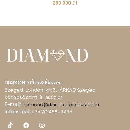
289 000
Ft
DIAMOND Óra & Ékszer
Szeged, Londoni krt 3., ÁRKÁD Szeged
középső szint, 8-as üzlet
E-mail:
diamond@diamondoraeksz
er.hu
Info vonal:
+36 70 458-3436