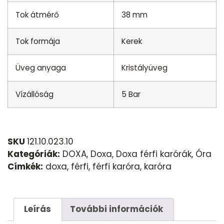
Tok átmérő
38 mm
Tok formája
Kerek
Üveg anyaga
Kristályüveg
Vízállóság
5 Bar
SKU
121.10.023.10
Kategóriák:
DOXA
,
Doxa
,
Doxa férfi karórák
,
Óra
Címkék:
doxa
,
férfi
,
férfi karóra
,
karóra
Leírás
További információk