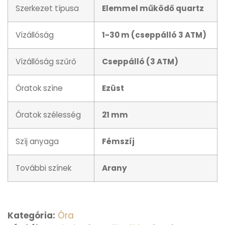
Szerkezet típusa
Elemmel működő quartz
Vízállóság
1-30 m (cseppálló 3 ATM)
Vízállóság szűrő
Cseppálló (3 ATM)
Óratok színe
Ezüst
Óratok szélesség
21 mm
Szíj anyaga
Fémszíj
További színek
Arany
Kategória:
Óra