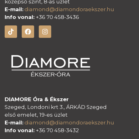
középső szint, 8-as üzlet
E-mail:
diamond@diamondoraeksz
er.hu
Info vonal:
+36 70 458-3436
DIAMORE Óra & Ékszer
Szeged, Londoni krt 3., ÁRKÁD Szeged
első emelet, 19-es üzlet
E-mail:
diamond@diamondoraeksz
er.hu
Info vonal:
+36 70 458-3432