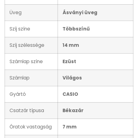
Üveg
Ásványi üveg
Szíj színe
Többszínű
Szíj szélessége
14 mm
Számlap színe
Ezüst
Számlap
Világos
Gyártó
CASIO
Csatzár típusa
Békazár
Óratok vastagság
7 mm