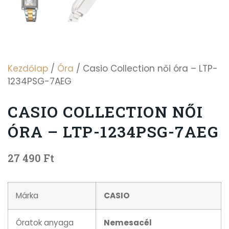
Kezdőlap
/
Óra
/ Casio Collection női óra – LTP-
1234PSG-7AEG
CASIO COLLECTION NŐI
ÓRA – LTP-1234PSG-7AEG
27 490
Ft
Márka
CASIO
Óratok anyaga
Nemesacél