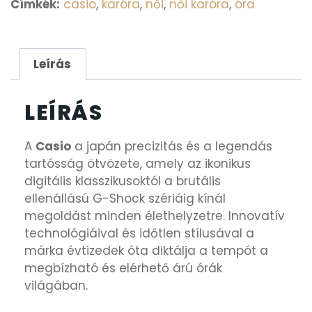
Címkék:
casio
,
karóra
,
női
,
női karóra
,
óra
Leírás
LEÍRÁS
A
Casio
a japán precizitás és a legendás
tartósság ötvözete, amely az ikonikus
digitális klasszikusoktól a brutális
ellenállású G-Shock szériáig kínál
megoldást minden élethelyzetre. Innovatív
technológiáival és időtlen stílusával a
márka évtizedek óta diktálja a tempót a
megbízható és elérhető árú órák
világában.