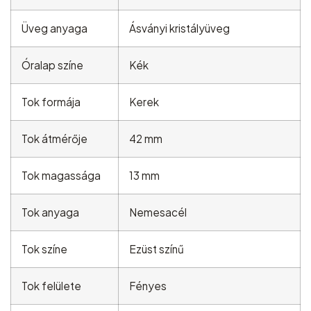
Üveg anyaga
Ásványi kristályüveg
Óralap színe
Kék
Tok formája
Kerek
Tok átmérője
42 mm
Tok magassága
13 mm
Tok anyaga
Nemesacél
Tok színe
Ezüst színű
Tok felülete
Fényes