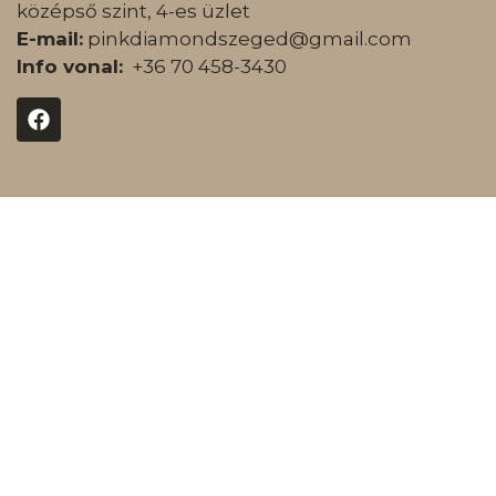
középső szint, 4-es üzlet
E-mail:
pinkdiamondszeged@gmail.com
Info vonal:
+36 70 458-3430