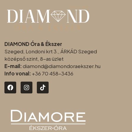
DIAMOND Óra & Ékszer
Szeged, Londoni krt 3., ÁRKÁD Szeged
középső szint, 8-as üzlet
E-mail:
diamond@diamondoraeksz
er.hu
Info vonal:
+36 70 458-3436