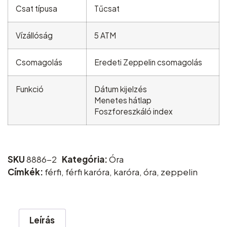
Csat típusa
Tűcsat
Vízállóság
5 ATM
Csomagolás
Eredeti Zeppelin csomagolás
Funkció
Dátum kijelzés
Menetes hátlap
Foszforeszkáló index
SKU
8886-2
Kategória:
Óra
Címkék:
férfi
,
férfi karóra
,
karóra
,
óra
,
zeppelin
Leírás