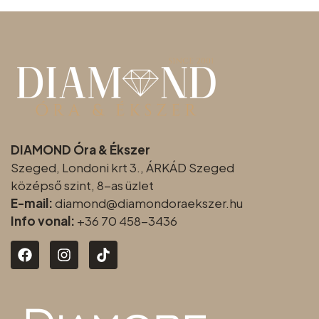
DIAMOND Óra & Ékszer
Szeged, Londoni krt 3., ÁRKÁD Szeged
középső szint, 8-as üzlet
E-mail:
diamond@diamondoraeksz
er.hu
Info vonal:
+36 70 458-3436