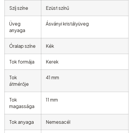
Szíj színe
Ezüst színű
Üveg
Ásványi kristályüveg
anyaga
Óralap színe
Kék
Tok formája
Kerek
Tok
41 mm
átmérője
Tok
11 mm
magassága
Tok anyaga
Nemesacél