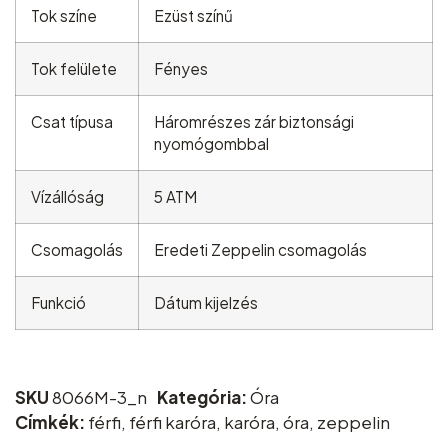
Tok színe
Ezüst színű
Tok felülete
Fényes
Csat típusa
Háromrészes zár biztonsági
nyomógombbal
Vízállóság
5 ATM
Csomagolás
Eredeti Zeppelin csomagolás
Funkció
Dátum kijelzés
SKU
8066M-3_n
Kategória:
Óra
Címkék:
férfi
,
férfi karóra
,
karóra
,
óra
,
zeppelin