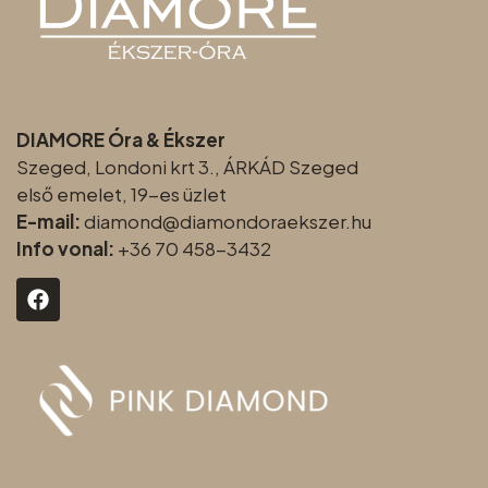
DIAMORE Óra & Ékszer
Szeged, Londoni krt 3., ÁRKÁD Szeged
első emelet, 19-es üzlet
E-mail:
diamond@diamondoraeksz
er.hu
Info vonal:
+36 70 458-3432