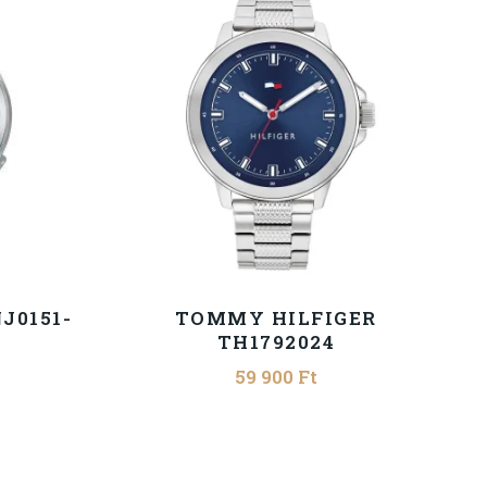
J0151-
TOMMY HILFIGER
TH1792024
59 900
Ft