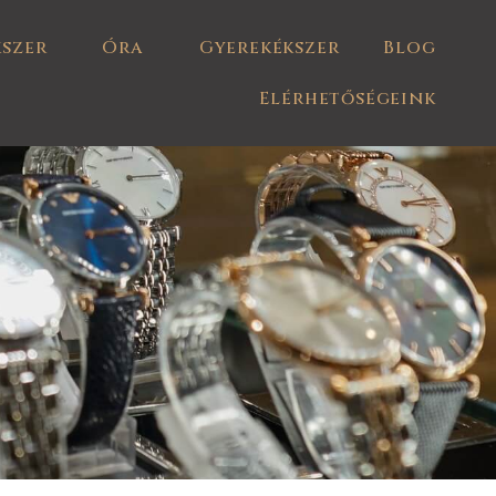
kszer
Óra
Gyerekékszer
Blog
Elérhetőségeink