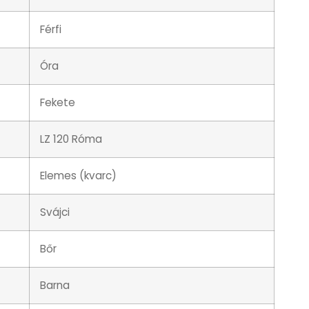
Férfi
Óra
Fekete
LZ 120 Róma
Elemes (kvarc)
Svájci
Bőr
Barna