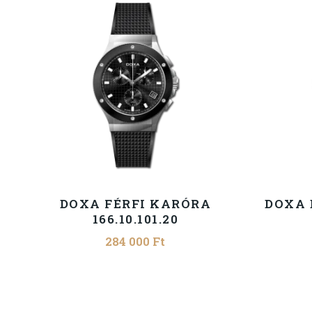
DOXA FÉRFI KARÓRA
DOXA 
166.10.101.20
284 000
Ft