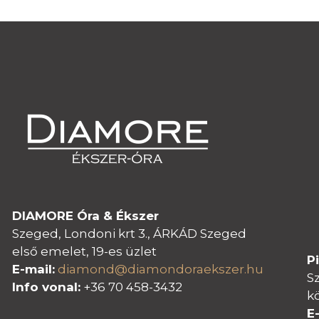
DIAMORE Óra & Ékszer
Szeged, Londoni krt 3., ÁRKÁD Szeged
első emelet, 19-es üzlet
P
E-mail:
diamond@diamondoraeksz
er.hu
S
Info vonal:
+36 70 458-3432
k
E