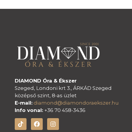
DIAMOND Óra & Ékszer
Szeged, Londoni krt 3., ÁRKÁD Szeged
középső szint, 8-as üzlet
E-mail:
diamond@diamondoraeksz
er.hu
Info vonal:
+36 70 458-3436