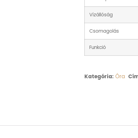
Vízállóság
Csomagolás
Funkció
Kategória:
Óra
Cím