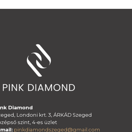
ink Diamond
zeged, Londoni krt. 3, ÁRKÁD Szeged
özépső szint, 4-es üzlet
-mail:
pinkdiamondszeged@gmail.com