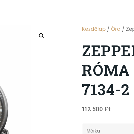
Kezdőlap
/
Óra
/ Zep
ZEPPEL
RÓMA 
7134-2
112 500
Ft
Márka