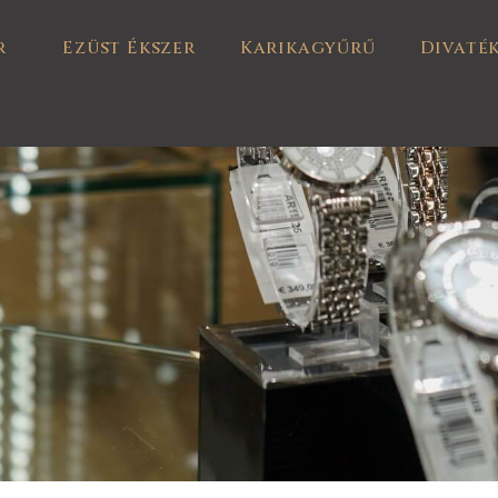
r
Ezüst Ékszer
Karikagyűrű
Divaté