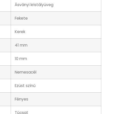
Ásványi kristályüveg
Fekete
Kerek
41 mm
10 mm
Nemesacél
Ezüst színű
Fényes
Tűcsat