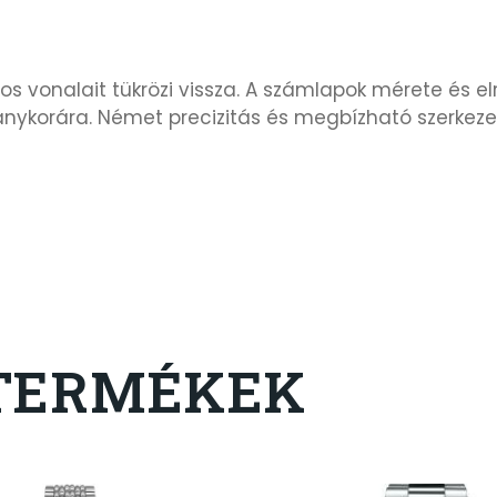
os vonalait tükrözi vissza. A számlapok mérete és e
korára. Német precizitás és megbízható szerkezet je
TERMÉKEK