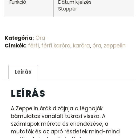
Funkció
Dátum kijelzés
Stopper
Kategória:
Óra
Címkék:
férfi
,
férfi karóra
,
karóra
,
óra
,
zeppelin
Leírás
LEÍRÁS
A Zeppelin órák dizájnja a léghajók
bámulatos vonalait tükrözi vissza. A
számlapok mérete és elrendezése, a
mutatók és az apró részletek mind-mind