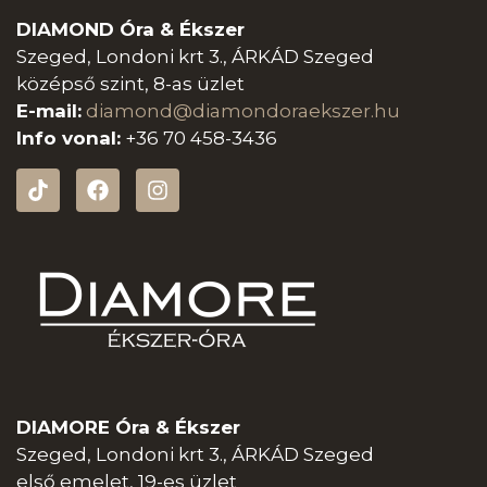
DIAMOND Óra & Ékszer
Szeged, Londoni krt 3., ÁRKÁD Szeged
középső szint, 8-as üzlet
E-mail:
diamond@diamondoraeksz
er.hu
Info vonal:
+36 70 458-3436
DIAMORE Óra & Ékszer
Szeged, Londoni krt 3., ÁRKÁD Szeged
első emelet, 19-es üzlet