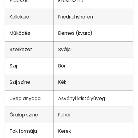
Alapszín
Ezüst színű
Kollekció
Friedrichshafen
Működés
Elemes (kvarc)
Szerkezet
Svájci
Szíj
Bőr
Szíj színe
Kék
Üveg anyaga
Ásványi kristályüveg
Óralap színe
Fehér
Tok formája
Kerek