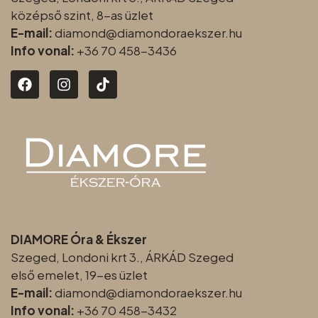
középső szint, 8-as üzlet
E-mail:
diamond@diamondoraeksz
er.hu
Info vonal:
+36 70 458-3436
DIAMORE Óra & Ékszer
Szeged, Londoni krt 3., ÁRKÁD Szeged
első emelet, 19-es üzlet
E-mail:
diamond@diamondoraeksz
er.hu
Info vonal:
+36 70 458-3432