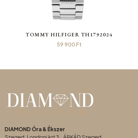
TOMMY HILFIGER TH1792024
59 900
Ft
DIAMOND Óra & Ékszer
Szeged, Londoni krt 3., ÁRKÁD Szeged