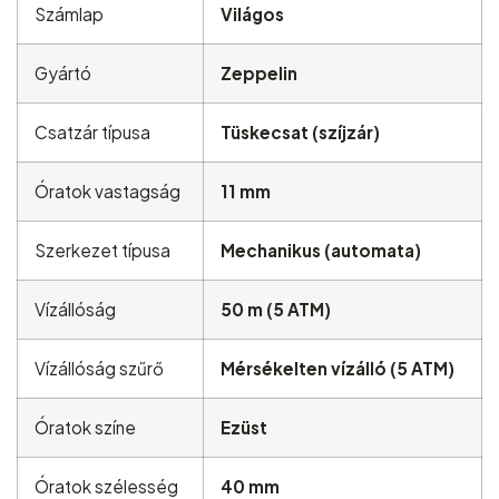
Számlap
Világos
Gyártó
Zeppelin
Csatzár típusa
Tüskecsat (szíjzár)
Óratok vastagság
11 mm
Szerkezet típusa
Mechanikus (automata)
Vízállóság
50 m (5 ATM)
Vízállóság szűrő
Mérsékelten vízálló (5 ATM)
Óratok színe
Ezüst
Óratok szélesség
40 mm