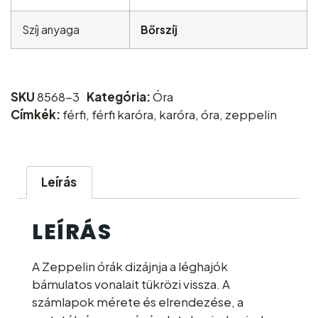
Szíj anyaga
Bőrszíj
SKU
8568-3
Kategória:
Óra
Címkék:
férfi
,
férfi karóra
,
karóra
,
óra
,
zeppelin
Leírás
LEÍRÁS
A Zeppelin órák dizájnja a léghajók
bámulatos vonalait tükrözi vissza. A
számlapok mérete és elrendezése, a