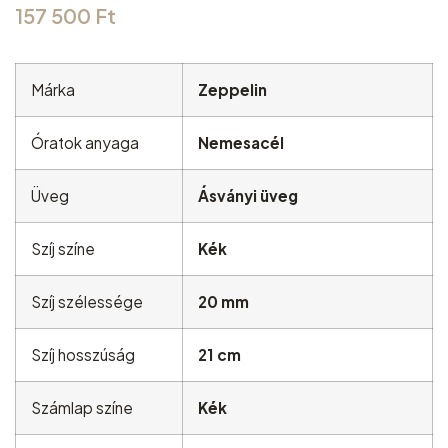
157 500
Ft
Márka
Zeppelin
Óratok anyaga
Nemesacél
Üveg
Ásványi üveg
Szíj színe
Kék
Szíj szélessége
20 mm
Szíj hosszúság
21 cm
Számlap színe
Kék