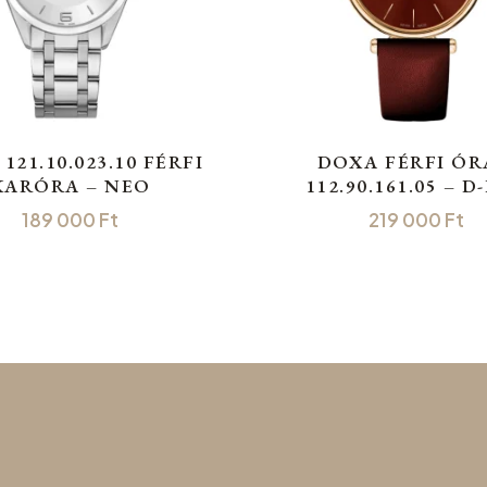
121.10.023.10 FÉRFI
DOXA FÉRFI ÓR
KARÓRA – NEO
112.90.161.05 – D
189 000
Ft
219 000
Ft