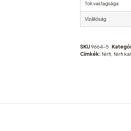
Tok vastagsága
Vízállóság
SKU
9664-5
Kategór
Címkék:
férfi
,
férfi ka