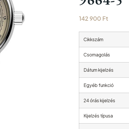
142 900
Ft
Cikkszám
Csomagolás
Dátum kijelzés
Egyéb funkció
24 órás kijelzés
Kijelzés típusa