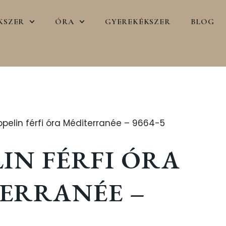
KSZER
ÓRA
GYEREKÉKSZER
BLOG
pelin férfi óra Méditerranée – 9664-5
LIN FÉRFI ÓRA
ERRANÉE –