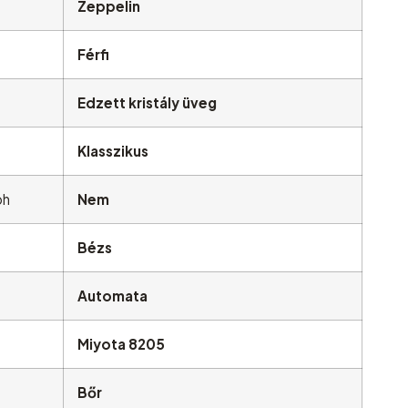
Zeppelin
Férfi
Edzett kristály üveg
Klasszikus
ph
Nem
Bézs
Automata
Miyota 8205
Bőr