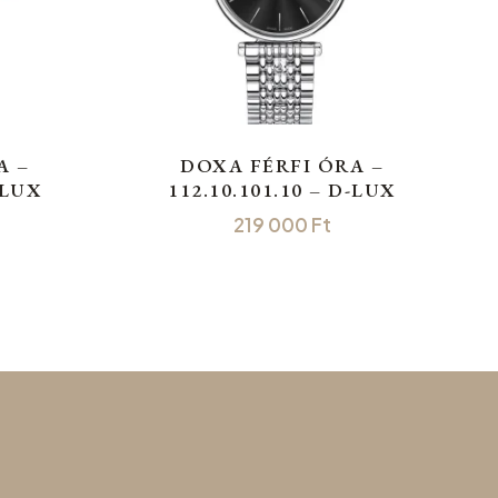
A –
DOXA FÉRFI ÓRA –
-LUX
112.10.101.10 – D-LUX
219 000
Ft