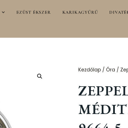
EZÜST ÉKSZER
KARIKAGYŰRŰ
DIVATÉ
Kezdőlap
/
Óra
/ Zep
ZEPPE
MÉDIT
9664-5