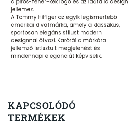
a piros-fehér-kék logó és az időtálló design
jellemez.
A Tommy Hilfiger az egyik legismertebb
amerikai divatmárka, amely a klasszikus,
sportosan elegáns stílust modern
designnal ötvözi. Karórái a márkára
jellemző letisztult megjelenést és
mindennapi eleganciát képviselik.
KAPCSOLÓDÓ
TERMÉKEK