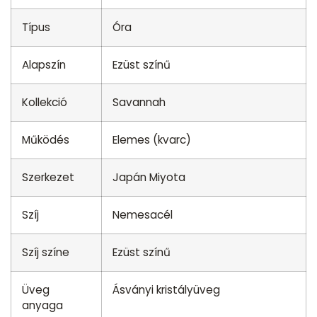
Típus
Óra
Alapszín
Ezüst színű
Kollekció
Savannah
Működés
Elemes (kvarc)
Szerkezet
Japán Miyota
Szíj
Nemesacél
Szíj színe
Ezüst színű
Üveg
Ásványi kristályüveg
anyaga