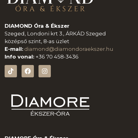
DIAMOND Óra & Ékszer
Szeged, Londoni krt 3., ÁRKÁD Szeged
középső szint, 8-as üzlet
E-mail:
diamond@diamondoraeksz
er.hu
Info vonal:
+36 70 458-3436