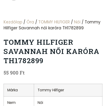
Kezdőlap
/
Óra
/
TOMMY HILFIGER
/
Női
/ Tommy
Hilfiger Savannah női karóra TH1782899
TOMMY HILFIGER
SAVANNAH NŐI KARÓRA
TH1782899
55 900
Ft
Márka
Tommy Hilfiger
Nem
Női