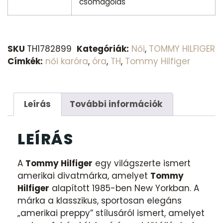
csomagolás
SKU
TH1782899
Kategóriák:
Női
,
TOMMY HILFIGER
Címkék:
női karóra
,
óra
,
TH
,
Tommy Hilfiger
Leírás
További információk
LEÍRÁS
A
Tommy Hilfiger
egy világszerte ismert
amerikai divatmárka, amelyet
Tommy
Hilfiger
alapított 1985-ben New Yorkban. A
márka a klasszikus, sportosan elegáns
„amerikai preppy” stílusáról ismert, amelyet