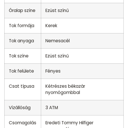
Óralap színe
Ezüst színű
Tok formája
Kerek
Tok anyaga
Nemesacél
Tok színe
Ezüst színű
Tok felülete
Fényes
Csat típusa
Kétrészes békazár
nyomógombbal
Vízállóság
3 ATM
Csomagolás
Eredeti Tommy Hilfiger