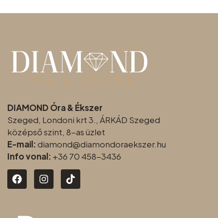
DIAMOND Óra & Ékszer
Szeged, Londoni krt 3., ÁRKÁD Szeged
középső szint, 8-as üzlet
E-mail:
diamond@diamondoraeksz
er.hu
Info vonal:
+36 70 458-3436