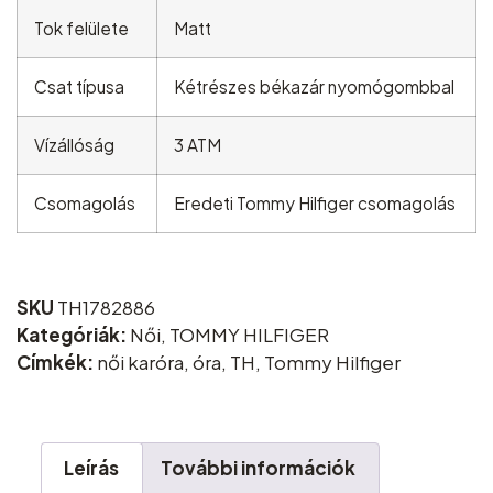
Tok felülete
Matt
Csat típusa
Kétrészes békazár nyomógombbal
Vízállóság
3 ATM
Csomagolás
Eredeti Tommy Hilfiger csomagolás
SKU
TH1782886
Kategóriák:
Női
,
TOMMY HILFIGER
Címkék:
női karóra
,
óra
,
TH
,
Tommy Hilfiger
Leírás
További információk