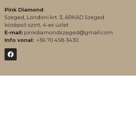
Pink Diamond
Szeged, Londoni krt. 3, ÁRKÁD Szeged
középső szint, 4-es üzlet
E-mail:
pinkdiamondszeged@gmail.com
Info vonal:
+36 70 458-3430