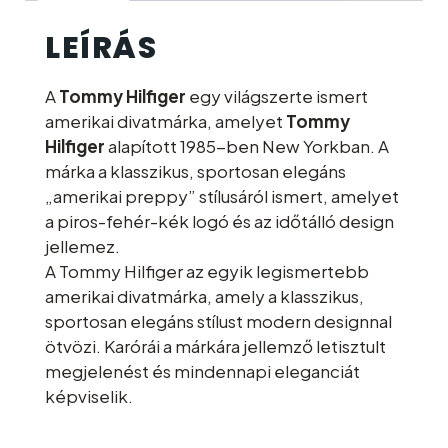
LEÍRÁS
A
Tommy Hilfiger
egy világszerte ismert
amerikai divatmárka, amelyet
Tommy
Hilfiger
alapított 1985-ben New Yorkban. A
márka a klasszikus, sportosan elegáns
„amerikai preppy” stílusáról ismert, amelyet
a piros-fehér-kék logó és az időtálló design
jellemez.
A Tommy Hilfiger az egyik legismertebb
amerikai divatmárka, amely a klasszikus,
sportosan elegáns stílust modern designnal
ötvözi. Karórái a márkára jellemző letisztult
megjelenést és mindennapi eleganciát
képviselik.