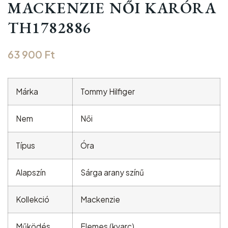
MACKENZIE NŐI KARÓRA
TH1782886
63 900
Ft
Márka
Tommy Hilfiger
Nem
Női
Típus
Óra
Alapszín
Sárga arany színű
Kollekció
Mackenzie
Működés
Elemes (kvarc)