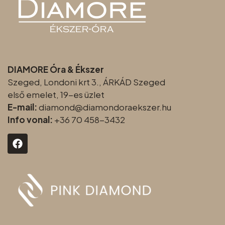
DIAMORE Óra & Ékszer
Szeged, Londoni krt 3., ÁRKÁD Szeged
első emelet, 19-es üzlet
E-mail:
diamond@diamondoraeksz
er.hu
Info vonal:
+36 70 458-3432