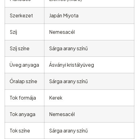
Szerkezet
Japán Miyota
Szíj
Nemesacél
Szíj színe
Sárga arany színű
Üveg anyaga
Ásványi kristályüveg
Óralap színe
Sárga arany színű
Tok formája
Kerek
Tok anyaga
Nemesacél
Tok színe
Sárga arany színű