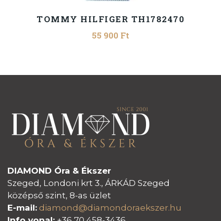
TOMMY HILFIGER TH1782470
55 900
Ft
DIAMOND Óra & Ékszer
Szeged, Londoni krt 3., ÁRKÁD Szeged
középső szint, 8-as üzlet
E-mail:
diamond@diamondoraeksz
er.hu
Info vonal:
+36 70 458-3436