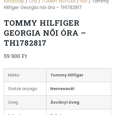
Kezdőlap
/
Óra
/
TOMMY HILFIGER
/
Női
/ Tommy
Hilfiger Georgia női óra – TH1782817
TOMMY HILFIGER
GEORGIA NŐI ÓRA –
TH1782817
59 900
Ft
Márka
Tommy Hilfiger
Óratok anyaga
Nemesacél
Üveg
Ásványi üveg