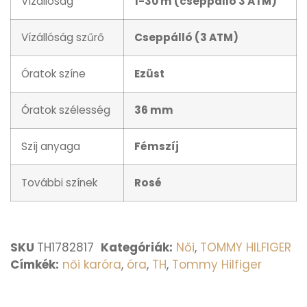
Vízállóság
1-30 m (cseppálló 3 ATM)
Vízállóság szűrő
Cseppálló (3 ATM)
Óratok színe
Ezüst
Óratok szélesség
36 mm
Szíj anyaga
Fémszíj
További színek
Rosé
SKU
TH1782817
Kategóriák:
Női
,
TOMMY HILFIGER
Címkék:
női karóra
,
óra
,
TH
,
Tommy Hilfiger