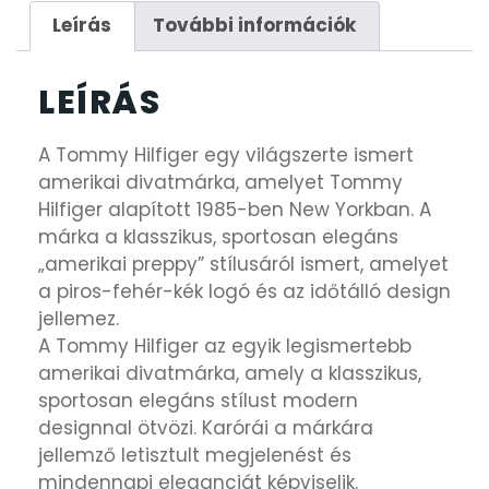
Leírás
További információk
LEÍRÁS
A Tommy Hilfiger egy világszerte ismert
amerikai divatmárka, amelyet Tommy
Hilfiger alapított 1985-ben New Yorkban. A
márka a klasszikus, sportosan elegáns
„amerikai preppy” stílusáról ismert, amelyet
a piros-fehér-kék logó és az időtálló design
jellemez.
A Tommy Hilfiger az egyik legismertebb
amerikai divatmárka, amely a klasszikus,
sportosan elegáns stílust modern
designnal ötvözi. Karórái a márkára
jellemző letisztult megjelenést és
mindennapi eleganciát képviselik.