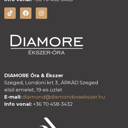
DIAMORE Óra & Ékszer
Szeged, Londoni krt 3., ÁRKÁD Szeged
első emelet, 19-es üzlet
E-mail:
diamond@diamondoraeksz
er.hu
Info vonal:
+36 70 458-3432