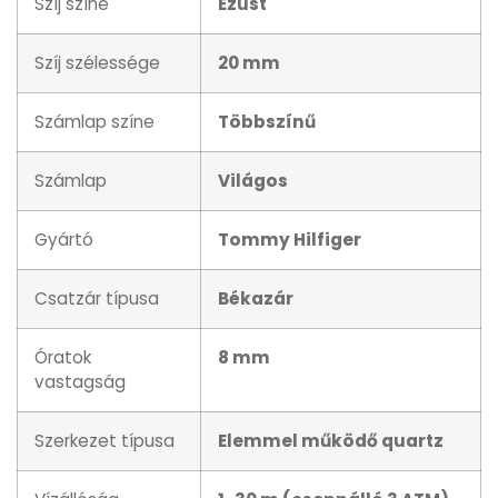
Szíj színe
Ezüst
Szíj szélessége
20 mm
Számlap színe
Többszínű
Számlap
Világos
Gyártó
Tommy Hilfiger
Csatzár típusa
Békazár
Óratok
8 mm
vastagság
Szerkezet típusa
Elemmel működő quartz