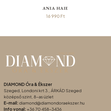
ANIA HAIE
16 990
Ft
DIAMOND Óra & Ékszer
Szeged, Londoni krt 3., ÁRKÁD Szeged
középső szint, 8-as üzlet
E-mail:
diamond@diamondoraeksz
er.hu
Info vonal:
+36 70 458-3436