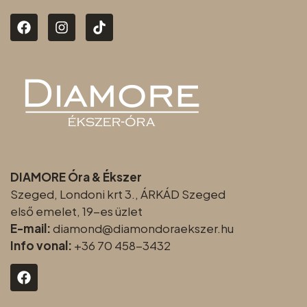
DIAMORE Óra & Ékszer
Szeged, Londoni krt 3., ÁRKÁD Szeged
első emelet, 19-es üzlet
E-mail:
diamond@diamondoraeksz
er.hu
Info vonal:
+36 70 458-3432