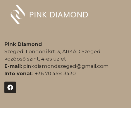
Pink Diamond
Szeged, Londoni krt. 3, ÁRKÁD Szeged
középső szint, 4-es üzlet
E-mail:
pinkdiamondszeged@gmail.com
Info vonal:
+36 70 458-3430