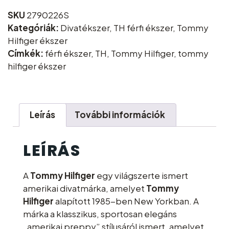
SKU
2790226S
Kategóriák:
Divatékszer
,
TH férfi ékszer
,
Tommy
Hilfiger ékszer
Címkék:
férfi ékszer
,
TH
,
Tommy Hilfiger
,
tommy
hilfiger ékszer
Leírás
További információk
LEÍRÁS
A
Tommy Hilfiger
egy világszerte ismert
amerikai divatmárka, amelyet
Tommy
Hilfiger
alapított 1985-ben New Yorkban. A
márka a klasszikus, sportosan elegáns
„amerikai preppy” stílusáról ismert, amelyet