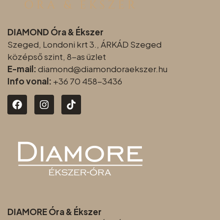
DIAMOND Óra & Ékszer
Szeged, Londoni krt 3., ÁRKÁD Szeged
középső szint, 8-as üzlet
E-mail:
diamond@diamondoraeksz
er.hu
Info vonal:
+36 70 458-3436
DIAMORE Óra & Ékszer