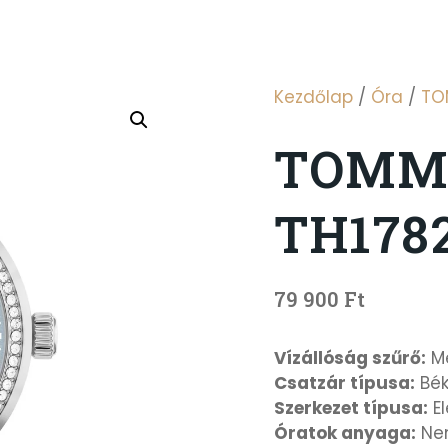
Kezdőlap
/
Óra
/
TO
TOMMY
TH178
79 900
Ft
Vízállóság szűrő:
Mé
Csatzár típusa:
Bék
Szerkezet típusa:
E
Óratok anyaga:
Ne