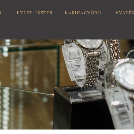
r
Ezüst Ékszer
Karikagyűrű
Divaté