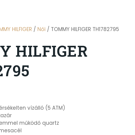
MMY HILFIGER
/
Női
/ TOMMY HILFIGER TH1782795
 HILFIGER
2795
rsékelten vízálló (5 ATM)
azár
lemmel működő quartz
mesacél