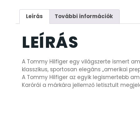
Leírás
További információk
LEÍRÁS
A Tommy Hilfiger egy világszerte ismert a
klasszikus, sportosan elegáns „amerikai prep
A Tommy Hilfiger az egyik legismertebb ame
Karórái a márkára jellemző letisztult megje