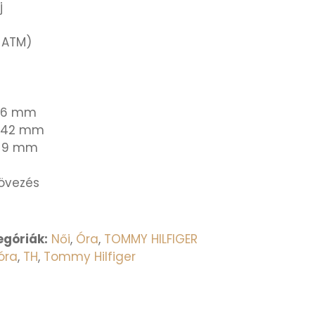
j
 ATM)
6 mm
42 mm
9 mm
övezés
egóriák:
Női
,
Óra
,
TOMMY HILFIGER
óra
,
TH
,
Tommy Hilfiger