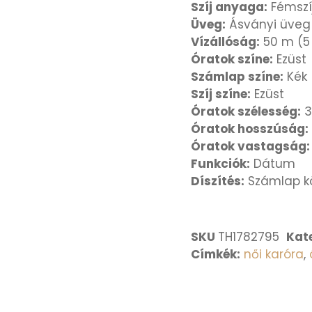
Szíj anyaga:
Fémszí
Üveg:
Ásványi üveg
Vízállóság:
50 m (5
Óratok színe:
Ezüst
Számlap színe:
Kék
Szíj színe:
Ezüst
Óratok szélesség:
3
Óratok hosszúság:
Óratok vastagság:
Funkciók:
Dátum
Díszítés:
Számlap k
SKU
TH1782795
Kat
Címkék:
női karóra
,