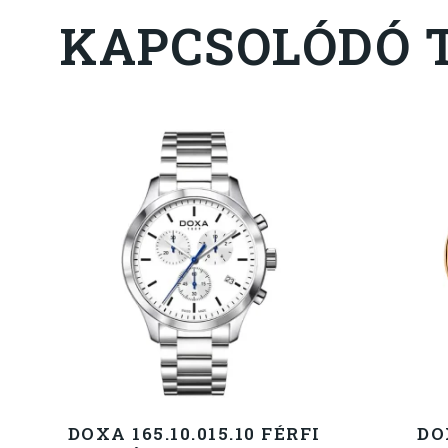
KAPCSOLÓDÓ 
DOXA 165.10.015.10 FÉRFI
DO