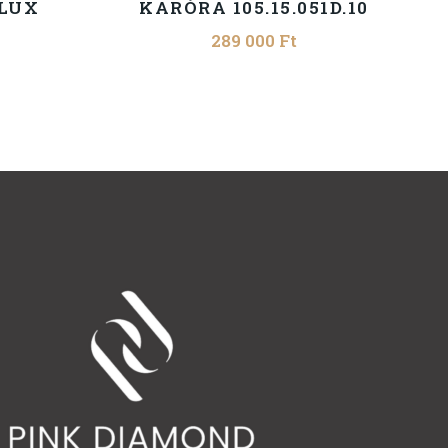
-LUX
KARÓRA 105.15.051D.10
289 000
Ft