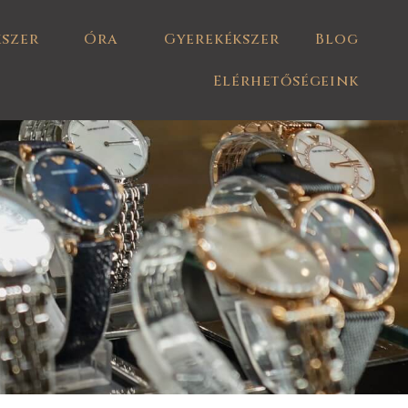
kszer
Óra
Gyerekékszer
Blog
Elérhetőségeink