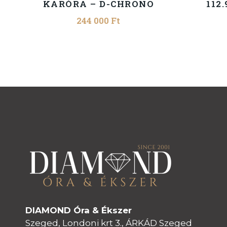
KARÓRA – D-CHRONO
112.
244 000
Ft
DIAMOND Óra & Ékszer
Szeged, Londoni krt 3., ÁRKÁD Szeged