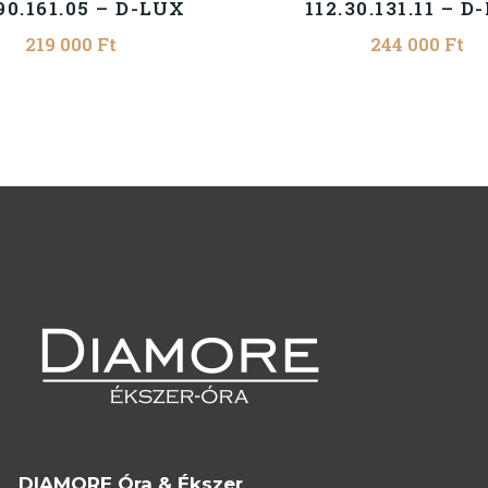
90.161.05 – D-LUX
112.30.131.11 – D
219 000
Ft
244 000
Ft
DIAMORE Óra & Ékszer