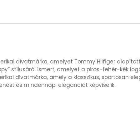
merikai divatmárka, amelyet Tommy Hilfiger alapíto
py” stílusáról ismert, amelyet a piros-fehér-kék logó
rikai divatmárka, amely a klasszikus, sportosan ele
lenést és mindennapi eleganciát képviselik.