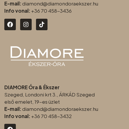
E-mail:
diamond@diamondoraeksz
er.hu
Info vonal:
+36 70 458-3436
DIAMORE Óra & Ékszer
Szeged, Londoni krt 3., ÁRKÁD Szeged
első emelet, 19-es üzlet
E-mail:
diamond@diamondoraeksz
er.hu
Info vonal:
+36 70 458-3432