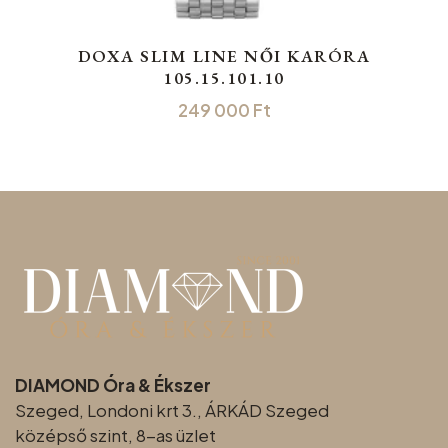
DOXA SLIM LINE NŐI KARÓRA
105.15.101.10
249 000
Ft
DIAMOND Óra & Ékszer
Szeged, Londoni krt 3., ÁRKÁD Szeged
középső szint, 8-as üzlet