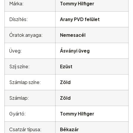
Márka:
Tommy Hilfiger
Díszítés:
Arany PVD felület
Óratok anyaga:
Nemesacél
Üveg:
Ásványi üveg
Szíj színe:
Ezüst
Számlap színe:
Zöld
Számlap:
Zöld
Gyártó:
Tommy Hilfiger
Csatzár típusa:
Békazár