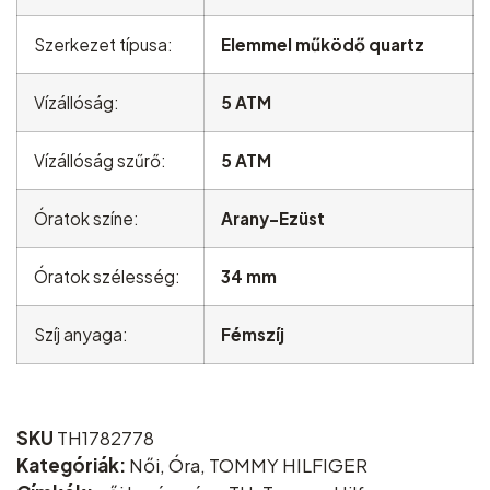
Szerkezet típusa:
Elemmel működő quartz
Vízállóság:
5 ATM
Vízállóság szűrő:
5 ATM
Óratok színe:
Arany-Ezüst
Óratok szélesség:
34 mm
Szíj anyaga:
Fémszíj
SKU
TH1782778
Kategóriák:
Női
,
Óra
,
TOMMY HILFIGER