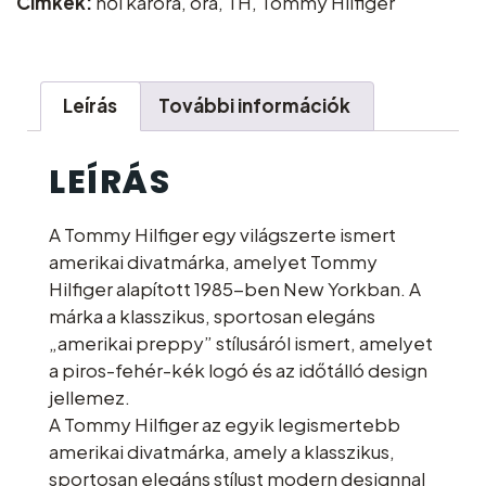
Címkék:
női karóra
,
óra
,
TH
,
Tommy Hilfiger
Leírás
További információk
LEÍRÁS
A Tommy Hilfiger egy világszerte ismert
amerikai divatmárka, amelyet Tommy
Hilfiger alapított 1985-ben New Yorkban. A
márka a klasszikus, sportosan elegáns
„amerikai preppy” stílusáról ismert, amelyet
a piros-fehér-kék logó és az időtálló design
jellemez.
A Tommy Hilfiger az egyik legismertebb
amerikai divatmárka, amely a klasszikus,
sportosan elegáns stílust modern designnal