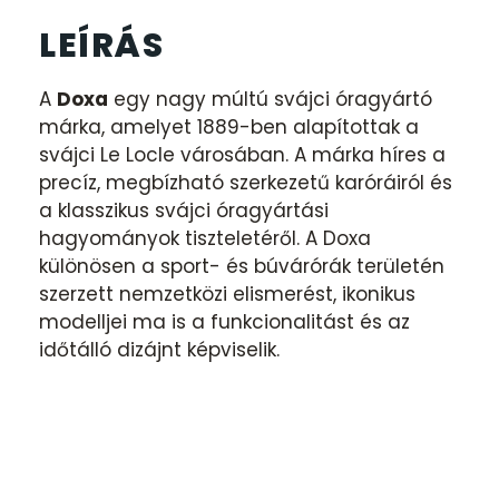
LEÍRÁS
A
Doxa
egy nagy múltú svájci óragyártó
márka, amelyet 1889-ben alapítottak a
svájci Le Locle városában. A márka híres a
precíz, megbízható szerkezetű karóráiról és
a klasszikus svájci óragyártási
hagyományok tiszteletéről. A Doxa
különösen a sport- és búvárórák területén
szerzett nemzetközi elismerést, ikonikus
modelljei ma is a funkcionalitást és az
időtálló dizájnt képviselik.