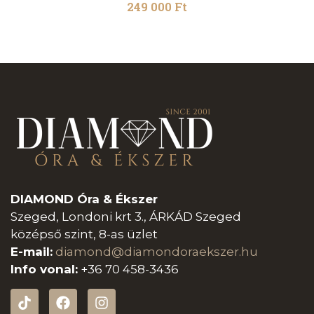
249 000
Ft
DIAMOND Óra & Ékszer
Szeged, Londoni krt 3., ÁRKÁD Szeged
középső szint, 8-as üzlet
E-mail:
diamond@diamondoraeksz
er.hu
Info vonal:
+36 70 458-3436