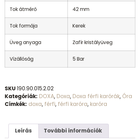
Tok átmérő
42 mm
Tok formája
Kerek
Üveg anyaga
Zafír kristályüveg
Vízállóság
5 Bar
SKU
190.90.015.2.02
Kategóriák:
DOXA
,
Doxa
,
Doxa férfi karórák
,
Óra
Címkék:
doxa
,
férfi
,
férfi karóra
,
karóra
Leírás
További információk