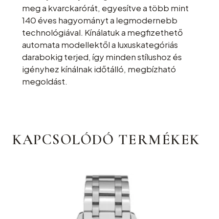
meg a kvarckarórát, egyesítve a több mint
140 éves hagyományt a legmodernebb
technológiával. Kínálatuk a megfizethető
automata modellektől a luxuskategóriás
darabokig terjed, így minden stílushoz és
igényhez kínálnak időtálló, megbízható
megoldást.
KAPCSOLÓDÓ TERMÉKEK