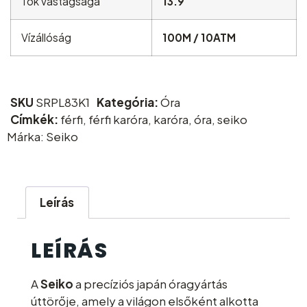
Tok vastagsága
13.9
Vízállóság
100M / 10ATM
SKU
SRPL83K1
Kategória:
Óra
Címkék:
férfi
,
férfi karóra
,
karóra
,
óra
,
seiko
Márka:
Seiko
Leírás
LEÍRÁS
A
Seiko
a precíziós japán óragyártás
úttörője, amely a világon elsőként alkotta