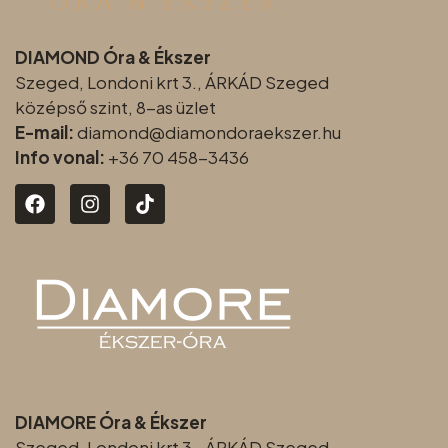
DIAMOND Óra & Ékszer
Szeged, Londoni krt 3., ÁRKÁD Szeged
középső szint, 8-as üzlet
E-mail:
diamond@diamondoraeksz
er.hu
Info vonal:
+36 70 458-3436
DIAMORE Óra & Ékszer
Szeged, Londoni krt 3., ÁRKÁD Szeged