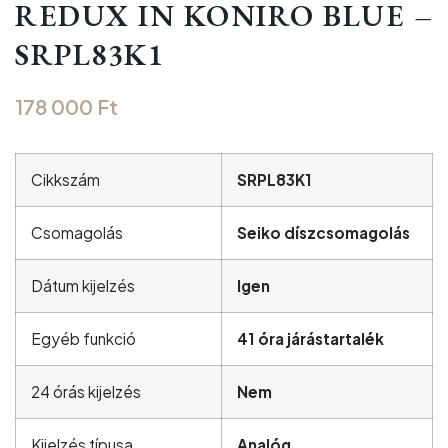
REDUX IN KONIRO BLUE –
SRPL83K1
178 000
Ft
Cikkszám
SRPL83K1
Csomagolás
Seiko díszcsomagolás
Dátum kijelzés
Igen
Egyéb funkció
41 óra járástartalék
24 órás kijelzés
Nem
Kijelzés típusa
Analóg