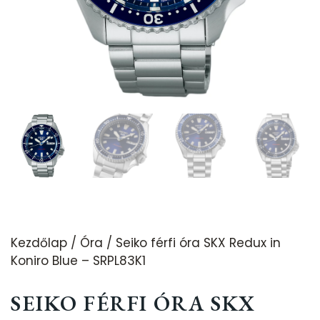
Kezdőlap
/
Óra
/ Seiko férfi óra SKX Redux in
Koniro Blue – SRPL83K1
SEIKO FÉRFI ÓRA SKX