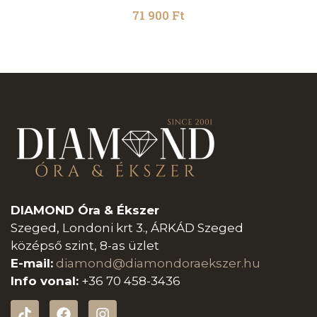
71 900
Ft
DIAMOND Óra & Ékszer
Szeged, Londoni krt 3., ÁRKÁD Szeged
középső szint, 8-as üzlet
E-mail:
diamond@diamondoraeksz
er.hu
Info vonal:
+36 70 458-3436