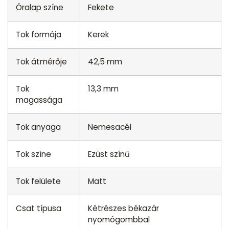
Óralap színe
Fekete
Tok formája
Kerek
Tok átmérője
42,5 mm
Tok
13,3 mm
magassága
Tok anyaga
Nemesacél
Tok színe
Ezüst színű
Tok felülete
Matt
Csat típusa
Kétrészes békazár
nyomógombbal