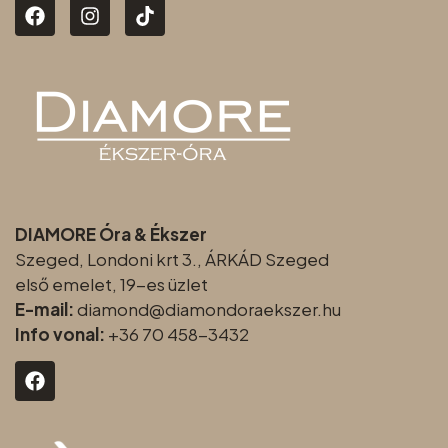
DIAMORE Óra & Ékszer
Szeged, Londoni krt 3., ÁRKÁD Szeged
első emelet, 19-es üzlet
E-mail:
diamond@diamondoraeksz
er.hu
Info vonal:
+36 70 458-3432