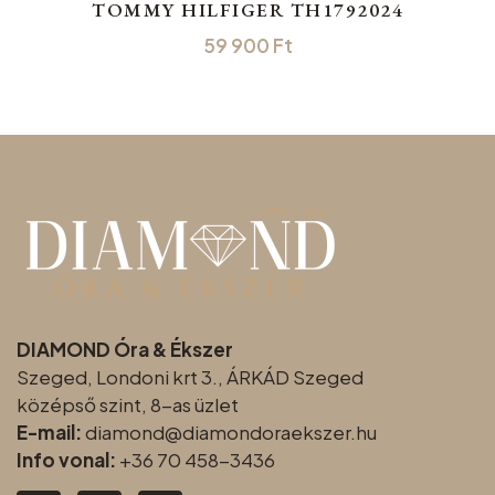
TOMMY HILFIGER TH1792024
59 900
Ft
DIAMOND Óra & Ékszer
Szeged, Londoni krt 3., ÁRKÁD Szeged
középső szint, 8-as üzlet
E-mail:
diamond@diamondoraeksz
er.hu
Info vonal:
+36 70 458-3436