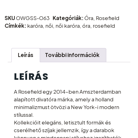
SKU
OWGSS-O63
Kategóriák:
Óra
,
Rosefield
Címkék:
karóra
,
női
,
női karóra
,
óra
,
rosefield
Leírás
További információk
LEÍRÁS
A Rosefield egy 2014-ben Amszterdamban
alapított divatóra márka, amely a holland
minimalizmust ötvözi a New York-i modern
stílussal.
Kollekcióit elegáns, letisztult formák és
cserélhető szíjak jellemzik, így a darabok
könnyen a mindennapi stílushoz igazíthatók.