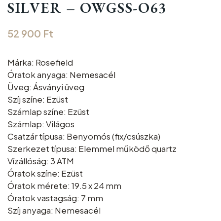
SILVER – OWGSS-O63
52 900
Ft
Márka: Rosefield
Óratok anyaga: Nemesacél
Üveg: Ásványi üveg
Szíj színe: Ezüst
Számlap színe: Ezüst
Számlap: Világos
Csatzár típusa: Benyomós (fix/csúszka)
Szerkezet típusa: Elemmel működő quartz
Vízállóság: 3 ATM
Óratok színe: Ezüst
Óratok mérete: 19.5 x 24 mm
Óratok vastagság: 7 mm
Szíj anyaga: Nemesacél