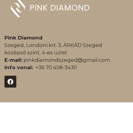
Pink Diamond
Szeged, Londoni krt. 3, ÁRKÁD Szeged
középső szint, 4-es üzlet
E-mail:
pinkdiamondszeged@gmail.com
Info vonal:
+36 70 458-3430