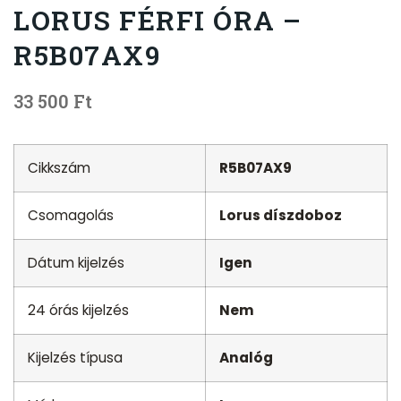
LORUS FÉRFI ÓRA –
R5B07AX9
33 500
Ft
Cikkszám
R5B07AX9
Csomagolás
Lorus díszdoboz
Dátum kijelzés
Igen
24 órás kijelzés
Nem
Kijelzés típusa
Analóg