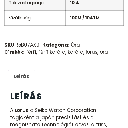
Tok vastagsága
10.4
Vízállóság
100M / 10ATM
SKU
R5B07AX9
Kategória:
Óra
Címkék:
férfi
,
férfi karóra
,
karóra
,
lorus
,
óra
Leírás
LEÍRÁS
A
Lorus
a Seiko Watch Corporation
tagjaként a japán precizitást és a
megbízható technológiát ötvözi a friss,