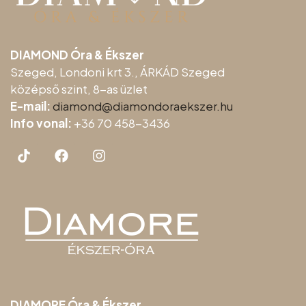
DIAMOND Óra & Ékszer
Szeged, Londoni krt 3., ÁRKÁD Szeged
középső szint, 8-as üzlet
E-mail:
diamond@diamondoraeksz
er.hu
Info vonal:
+36 70 458-3436
DIAMORE Óra & Ékszer