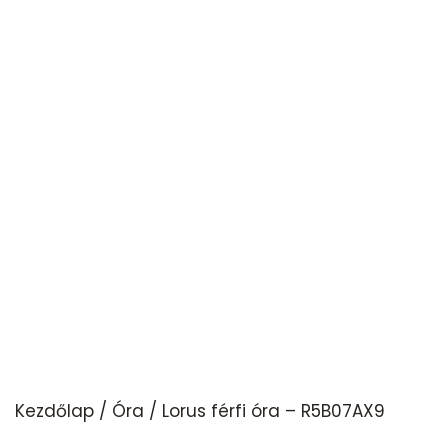
Kezdőlap
/
Óra
/ Lorus férfi óra – R5B07AX9