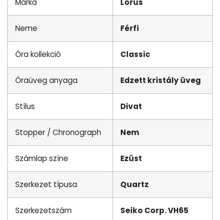
Márka
Lorus
Neme
Férfi
Óra kollekció
Classic
Óraüveg anyaga
Edzett kristály üveg
Stílus
Divat
Stopper / Chronograph
Nem
Számlap színe
Ezüst
Szerkezet típusa
Quartz
Szerkezetszám
Seiko Corp. VH65