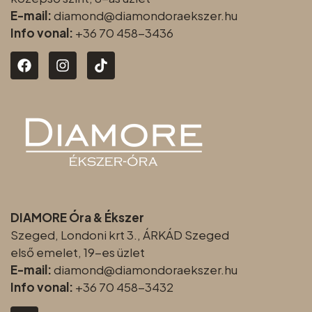
E-mail:
diamond@diamondoraeksz
er.hu
Info vonal:
+36 70 458-3436
DIAMORE Óra & Ékszer
Szeged, Londoni krt 3., ÁRKÁD Szeged
első emelet, 19-es üzlet
E-mail:
diamond@diamondoraeksz
er.hu
Info vonal:
+36 70 458-3432