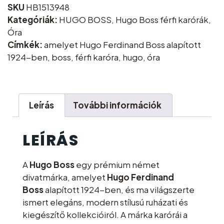
SKU
HB1513948
Kategóriák:
HUGO BOSS
,
Hugo Boss férfi karórák
,
Óra
Címkék:
amelyet Hugo Ferdinand Boss alapított
1924-ben
,
boss
,
férfi karóra
,
hugo
,
óra
Leírás
További információk
LEÍRÁS
A
Hugo Boss
egy prémium német
divatmárka, amelyet
Hugo Ferdinand
Boss
alapított 1924-ben, és ma világszerte
ismert elegáns, modern stílusú ruházati és
kiegészítő kollekcióiról. A márka karórái a