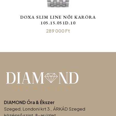
DOXA SLIM LINE NŐI KARÓRA
105.15.051D.10
289 000
Ft
DIAMOND Óra & Ékszer
Szeged, Londoni krt 3., ÁRKÁD Szeged
középső szint, 8-as üzlet