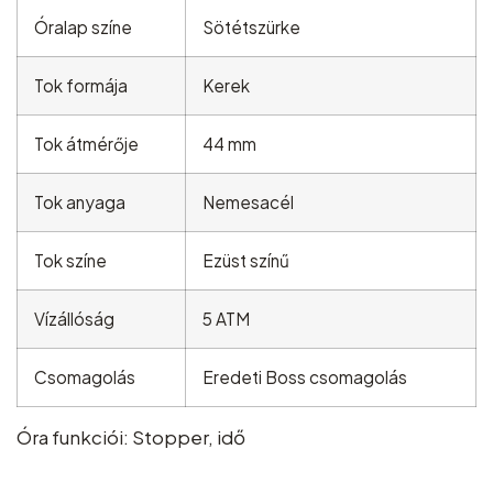
Óralap színe
Sötétszürke
Tok formája
Kerek
Tok átmérője
44 mm
Tok anyaga
Nemesacél
Tok színe
Ezüst színű
Vízállóság
5 ATM
Csomagolás
Eredeti Boss csomagolás
Óra funkciói
:
Stopper, idő