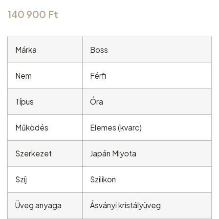
140 900
Ft
Márka
Boss
Nem
Férfi
Típus
Óra
Működés
Elemes (kvarc)
Szerkezet
Japán Miyota
Szíj
Szilikon
Üveg anyaga
Ásványi kristályüveg