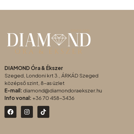
DIAMOND Óra & Ékszer
Szeged, Londoni krt 3., ÁRKÁD Szeged
középső szint, 8-as üzlet
E-mail:
diamond@diamondoraeksz
er.hu
Info vonal:
+36 70 458-3436