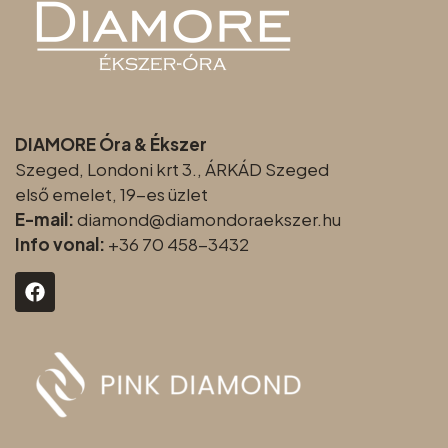
DIAMORE Óra & Ékszer
Szeged, Londoni krt 3., ÁRKÁD Szeged
első emelet, 19-es üzlet
E-mail:
diamond@diamondoraeksz
er.hu
Info vonal:
+36 70 458-3432