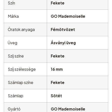
Szín
Fekete
Márka
GO Mademoiselle
Óratok anyaga
Fémötvözet
Üveg
Ásványi üveg
Szíj színe
Fekete
Szíj szélessége
16 mm
Számlap színe
Fekete
Számlap
Sötét
Gyártó
GO Mademoiselle