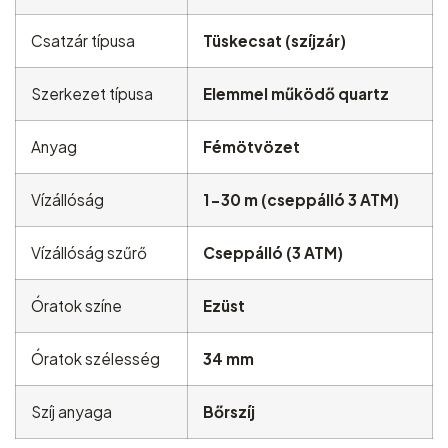
Csatzár típusa
Tüskecsat (szíjzár)
Szerkezet típusa
Elemmel működő quartz
Anyag
Fémötvözet
Vízállóság
1-30 m (cseppálló 3 ATM)
Vízállóság szűrő
Cseppálló (3 ATM)
Óratok színe
Ezüst
Óratok szélesség
34 mm
Szíj anyaga
Bőrszíj