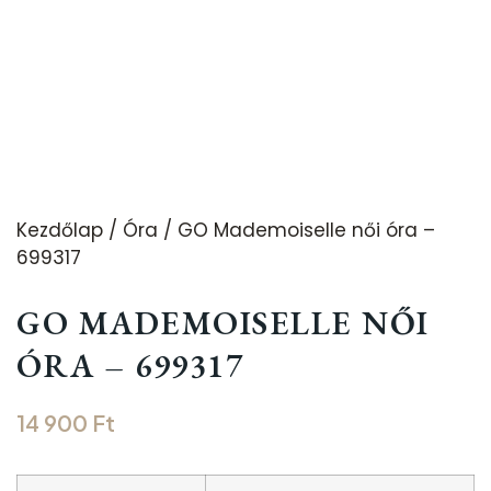
Kezdőlap
/
Óra
/ GO Mademoiselle női óra –
699317
GO MADEMOISELLE NŐI
ÓRA – 699317
14 900
Ft