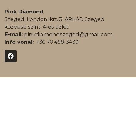
Pink Diamond
Szeged, Londoni krt. 3, ÁRKÁD Szeged
középső szint, 4-es üzlet
E-mail:
pinkdiamondszeged@gmail.com
Info vonal:
+36 70 458-3430