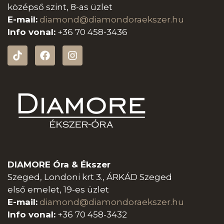
középső szint, 8-as üzlet
E-mail:
diamond@diamondoraeksz
er.hu
Info vonal:
+36 70 458-3436
DIAMORE Óra & Ékszer
Szeged, Londoni krt 3., ÁRKÁD Szeged
első emelet, 19-es üzlet
E-mail:
diamond@diamondoraeksz
er.hu
Info vonal:
+36 70 458-3432