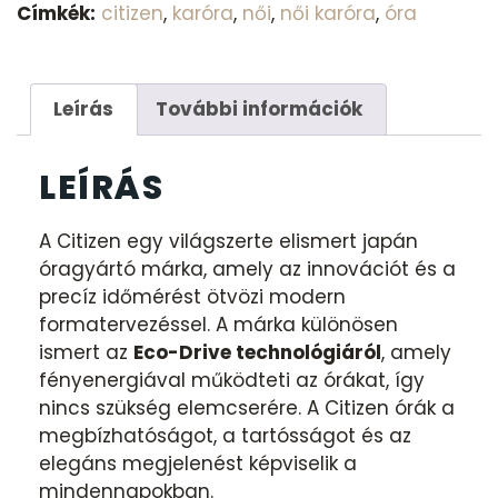
Címkék:
citizen
,
karóra
,
női
,
női karóra
,
óra
Leírás
További információk
LEÍRÁS
A
Citizen
egy világszerte elismert japán
óragyártó márka, amely az innovációt és a
precíz időmérést ötvözi modern
formatervezéssel. A márka különösen
ismert az
Eco-Drive technológiáról
, amely
fényenergiával működteti az órákat, így
nincs szükség elemcserére. A Citizen órák a
megbízhatóságot, a tartósságot és az
elegáns megjelenést képviselik a
mindennapokban.