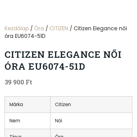
Kezdőlap
/
Óra
/
CITIZEN
/ Citizen Elegance női
óra EU6074-51D
CITIZEN ELEGANCE NŐI
ÓRA EU6074-51D
39 900
Ft
Márka
Citizen
Nem
Női
Típus
Óra