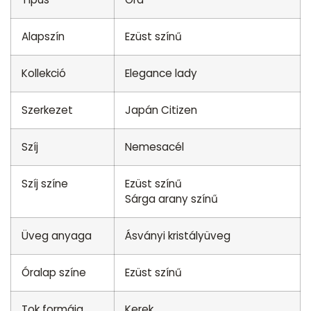
Alapszín
Ezüst színű
Kollekció
Elegance lady
Szerkezet
Japán Citizen
Szíj
Nemesacél
Szíj színe
Ezüst színű
Sárga arany színű
Üveg anyaga
Ásványi kristályüveg
Óralap színe
Ezüst színű
Tok formája
Kerek