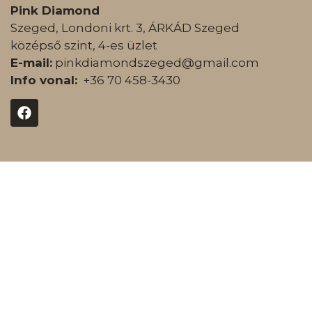
Pink Diamond
Szeged, Londoni krt. 3, ÁRKÁD Szeged
középső szint, 4-es üzlet
E-mail:
pinkdiamondszeged@gmail.com
Info vonal:
+36 70 458-3430