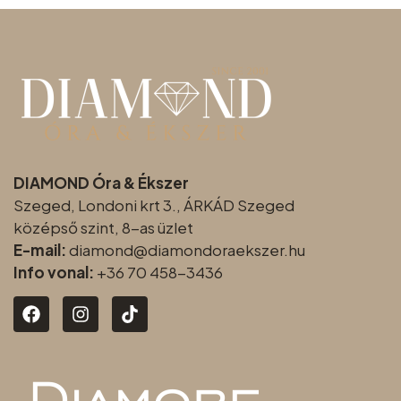
DIAMOND Óra & Ékszer
Szeged, Londoni krt 3., ÁRKÁD Szeged
középső szint, 8-as üzlet
E-mail:
diamond@diamondoraeksz
er.hu
Info vonal:
+36 70 458-3436