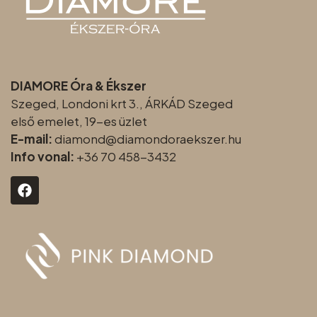
DIAMORE Óra & Ékszer
Szeged, Londoni krt 3., ÁRKÁD Szeged
első emelet, 19-es üzlet
E-mail:
diamond@diamondoraeksz
er.hu
Info vonal:
+36 70 458-3432