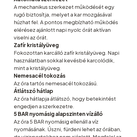
A mechanikus szerkezet működését egy
rugó biztosítja, melyet a kar mozgásával
húzhat fel. A pontos megbízható működés
elérésez ajánlott napi nyolc órát aktívan
viselni az órát.
Zafír kristályüveg
Fokozottan karcálló zafír kristályüveg. Napi
használatban sokkal kevésbé karcolódik,
mint a kristályüveg.
Nemesacél tokozás
Az óra tartós nemesacél tokozású.
Átlátszó hátlap
Az óra hátlapja átlátszó, hogy betekintést
engedjen a szerkezetre.
5 BAR nyomásig alapszinten vízálló
Az óra 5 BAR nyomásig ellenáll a víz
nyomásának. Úszni, fürdeni lehet az órában,
de vizisportokhoz nem ajánlott. Megfelel az