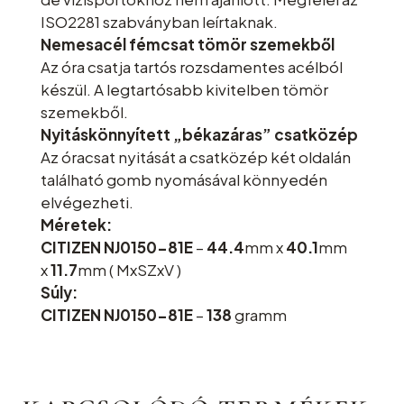
ISO2281 szabványban leírtaknak.
Nemesacél fémcsat tömör szemekből
Az óra csatja tartós rozsdamentes acélból
készül. A legtartósabb kivitelben tömör
szemekből.
Nyitáskönnyített „békazáras” csatközép
Az óracsat nyitását a csatközép két oldalán
található gomb nyomásával könnyedén
elvégezheti.
Méretek:
CITIZEN NJ0150-81E
–
44.4
mm x
40.1
mm
x
11.7
mm ( MxSZxV )
Súly:
CITIZEN NJ0150-81E
–
138
gramm