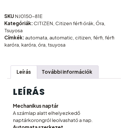
SKU
NJ0150-81E
Kategóriák:
CITIZEN
,
Citizen férfi órák
,
Óra
,
Tsuyosa
Címkék:
automata
,
automatic
,
citizen
,
férfi
,
férfi
karóra
,
karóra
,
óra
,
tsuyosa
Leírás
További információk
LEÍRÁS
Mechanikus naptár
A számlap alatt elhelyezkedő
naptárkorongról leolvasható a nap.
Automata szerkezet