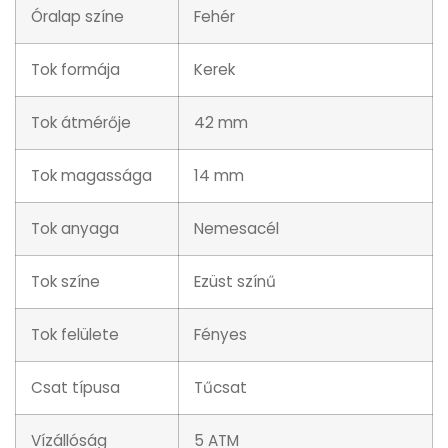
Óralap színe
Fehér
Tok formája
Kerek
Tok átmérője
42 mm
Tok magassága
14 mm
Tok anyaga
Nemesacél
Tok színe
Ezüst színű
Tok felülete
Fényes
Csat típusa
Tűcsat
Vízállóság
5 ATM