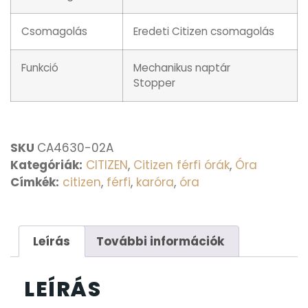
Csomagolás
Eredeti Citizen csomagolás
Funkció
Mechanikus naptár
Stopper
SKU
CA4630-02A
Kategóriák:
CITIZEN
,
Citizen férfi órák
,
Óra
Címkék:
citizen
,
férfi
,
karóra
,
óra
Leírás
További információk
LEÍRÁS