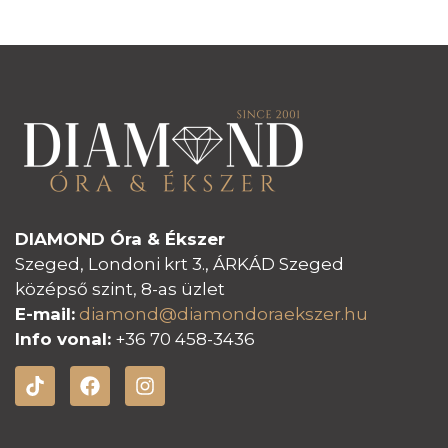
DIAMOND Óra & Ékszer
Szeged, Londoni krt 3., ÁRKÁD Szeged
középső szint, 8-as üzlet
E-mail:
diamond@diamondoraeksz
er.hu
Info vonal:
+36 70 458-3436