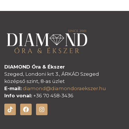
DIAMOND Óra & Ékszer
Szeged, Londoni krt 3., ÁRKÁD Szeged
középső szint, 8-as üzlet
E-mail:
diamond@diamondoraeksz
er.hu
Info vonal:
+36 70 458-3436