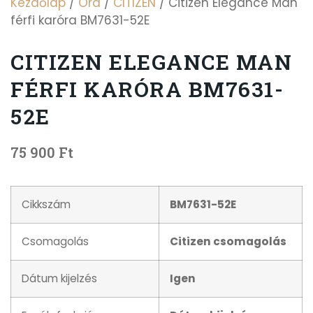
Kezdőlap
/
Óra
/
CITIZEN
/ Citizen Elegance Man
férfi karóra BM7631-52E
CITIZEN ELEGANCE MAN
FÉRFI KARÓRA BM7631-
52E
75 900
Ft
Cikkszám
BM7631-52E
Csomagolás
Citizen csomagolás
Dátum kijelzés
Igen