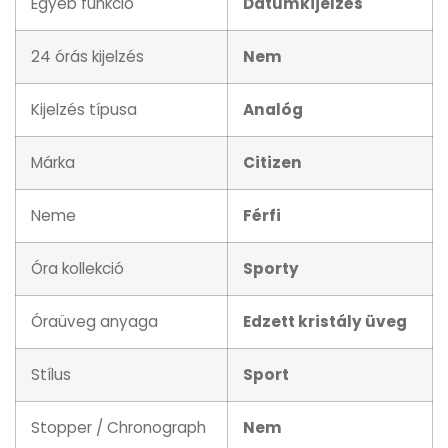
Egyéb funkció
Dátumkijelzés
24 órás kijelzés
Nem
Kijelzés típusa
Analóg
Márka
Citizen
Neme
Férfi
Óra kollekció
Sporty
Óraüveg anyaga
Edzett kristály üveg
Stílus
Sport
Stopper / Chronograph
Nem