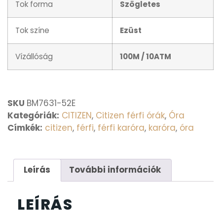
Tok forma
Szögletes
Tok színe
Ezüst
Vízállóság
100M / 10ATM
SKU
BM7631-52E
Kategóriák:
CITIZEN
,
Citizen férfi órák
,
Óra
Címkék:
citizen
,
férfi
,
férfi karóra
,
karóra
,
óra
Leírás
További információk
LEÍRÁS