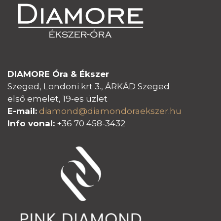
DIAMORE Óra & Ékszer
Szeged, Londoni krt 3., ÁRKÁD Szeged
első emelet, 19-es üzlet
E-mail:
diamond@diamondoraeksz
er.hu
Info vonal:
+36 70 458-3432