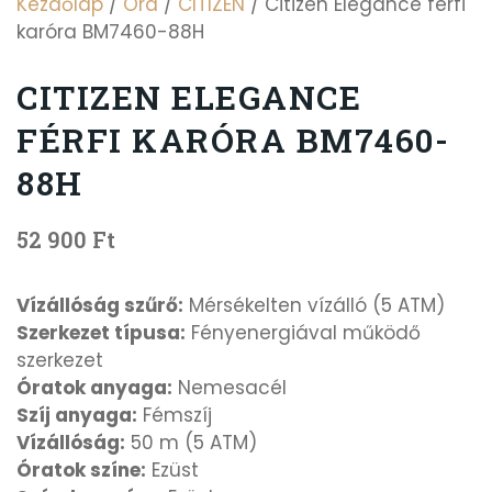
Kezdőlap
/
Óra
/
CITIZEN
/ Citizen Elegance férfi
karóra BM7460-88H
CITIZEN ELEGANCE
FÉRFI KARÓRA BM7460-
88H
52 900
Ft
Vízállóság szűrő:
Mérsékelten vízálló (5 ATM)
Szerkezet típusa:
Fényenergiával működő
szerkezet
Óratok anyaga:
Nemesacél
Szíj anyaga:
Fémszíj
Vízállóság:
50 m (5 ATM)
Óratok színe:
Ezüst