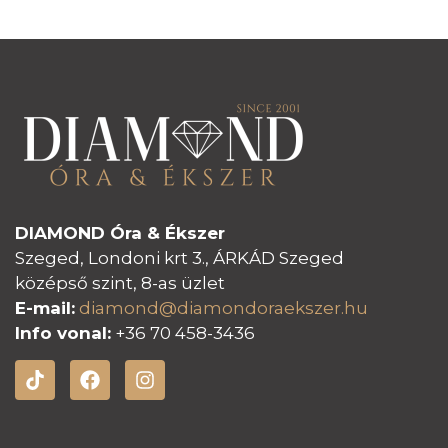
DIAMOND Óra & Ékszer
Szeged, Londoni krt 3., ÁRKÁD Szeged
középső szint, 8-as üzlet
E-mail:
diamond@diamondoraeksz
er.hu
Info vonal:
+36 70 458-3436