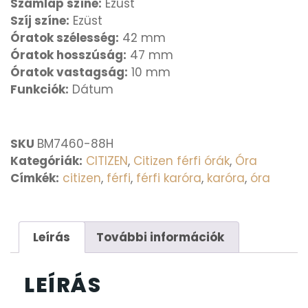
Számlap színe:
Ezüst
Szíj színe:
Ezüst
Óratok szélesség:
42 mm
Óratok hosszúság:
47 mm
Óratok vastagság:
10 mm
Funkciók:
Dátum
SKU
BM7460-88H
Kategóriák:
CITIZEN
,
Citizen férfi órák
,
Óra
Címkék:
citizen
,
férfi
,
férfi karóra
,
karóra
,
óra
Leírás
További információk
LEÍRÁS