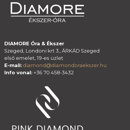
DIAMORE Óra & Ékszer
Szeged, Londoni krt 3., ÁRKÁD Szeged
első emelet, 19-es üzlet
E-mail:
diamond@diamondoraeksz
er.hu
Info vonal:
+36 70 458-3432