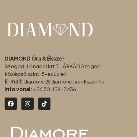
DIAMOND Óra & Ékszer
Szeged, Londoni krt 3., ÁRKÁD Szeged
középső szint, 8-as üzlet
E-mail:
diamond@diamondoraeksz
er.hu
Info vonal:
+36 70 458-3436