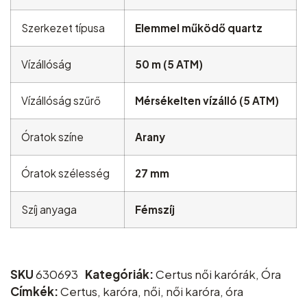
Szerkezet típusa
Elemmel működő quartz
Vízállóság
50 m (5 ATM)
Vízállóság szűrő
Mérsékelten vízálló (5 ATM)
Óratok színe
Arany
Óratok szélesség
27 mm
Szíj anyaga
Fémszíj
SKU
630693
Kategóriák:
Certus női karórák
,
Óra
Címkék:
Certus
,
karóra
,
női
,
női karóra
,
óra