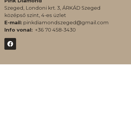
Pink Diamond
Szeged, Londoni krt. 3, ÁRKÁD Szeged
középső szint, 4-es üzlet
E-mail:
pinkdiamondszeged@gmail.com
Info vonal:
+36 70 458-3430