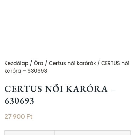
Kezdőlap
/
Óra
/
Certus női karórák
/ CERTUS női
karóra – 630693
CERTUS NŐI KARÓRA –
630693
27 900
Ft