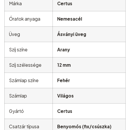
Márka
Certus
Óratok anyaga
Nemesacél
Üveg
Ásványi üveg
Szíj színe
Arany
Szíj szélessége
12 mm
Számlap színe
Fehér
Számlap
Világos
Gyártó
Certus
Csatzár típusa
Benyomós (fix/csúszka)