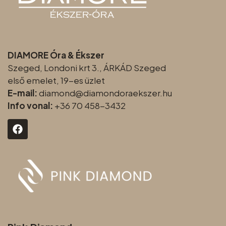
DIAMORE Óra & Ékszer
Szeged, Londoni krt 3., ÁRKÁD Szeged
első emelet, 19-es üzlet
E-mail:
diamond@diamondoraeksz
er.hu
Info vonal:
+36 70 458-3432