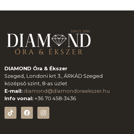
DIAMOND Óra & Ékszer
Szeged, Londoni krt 3., ÁRKÁD Szeged
középső szint, 8-as üzlet
E-mail:
diamond@diamondoraeksz
er.hu
Info vonal:
+36 70 458-3436