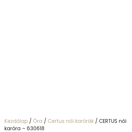
Kezdőlap
/
Óra
/
Certus női karórák
/ CERTUS női
karóra – 630618