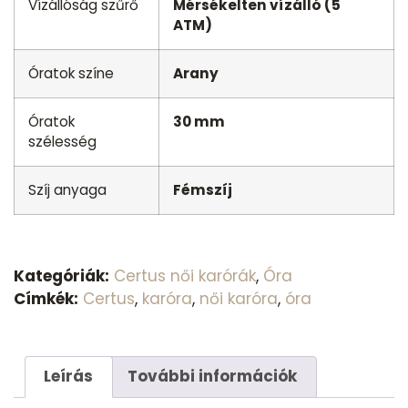
Vízállóság szűrő
Mérsékelten vízálló (5
ATM)
Óratok színe
Arany
Óratok
30 mm
szélesség
Szíj anyaga
Fémszíj
Kategóriák:
Certus női karórák
,
Óra
Címkék:
Certus
,
karóra
,
női karóra
,
óra
Leírás
További információk