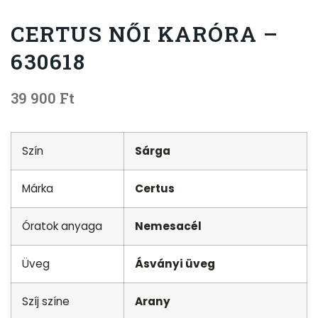
CERTUS NŐI KARÓRA –
630618
39 900
Ft
Szín
Sárga
Márka
Certus
Óratok anyaga
Nemesacél
Üveg
Ásványi üveg
Szíj színe
Arany