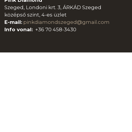
Pink Diamond
Szeged, Londoni krt. 3, ÁRKÁD Szeged
középső szint, 4-es üzlet
E-mail:
pinkdiamondszeged@gmail.com
Info vonal:
+36 70 458-3430