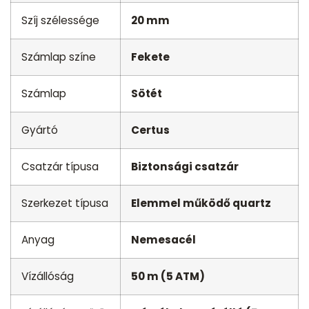
Szíj szélessége
20 mm
Számlap színe
Fekete
Számlap
Sötét
Gyártó
Certus
Csatzár típusa
Biztonsági csatzár
Szerkezet típusa
Elemmel működő quartz
Anyag
Nemesacél
Vízállóság
50 m (5 ATM)