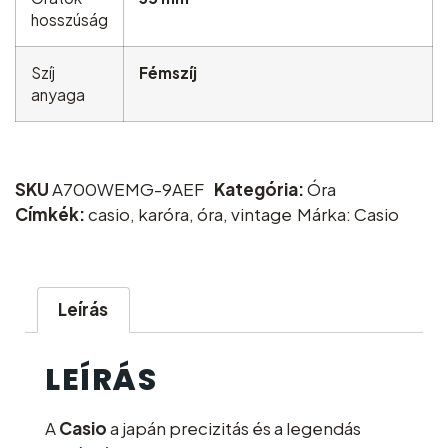
hosszúság
Szíj
Fémszíj
anyaga
SKU
A700WEMG-9AEF
Kategória:
Óra
Címkék:
casio
,
karóra
,
óra
,
vintage
Márka:
Casio
Leírás
LEÍRÁS
A
Casio
a japán precizitás és a legendás