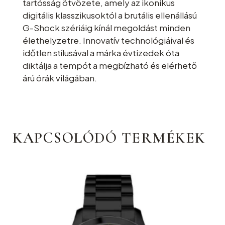
tartósság ötvözete, amely az ikonikus
digitális klasszikusoktól a brutális ellenállású
G-Shock szériáig kínál megoldást minden
élethelyzetre. Innovatív technológiáival és
időtlen stílusával a márka évtizedek óta
diktálja a tempót a megbízható és elérhető
árú órák világában.
KAPCSOLÓDÓ TERMÉKEK