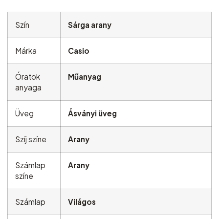
Szín
Sárga arany
Márka
Casio
Óratok
Műanyag
anyaga
Üveg
Ásványi üveg
Szíj színe
Arany
Számlap
Arany
színe
Számlap
Világos