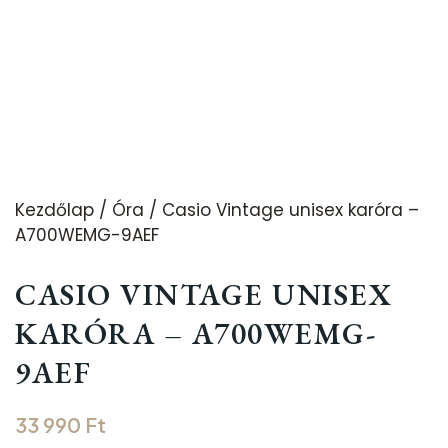
Kezdőlap
/
Óra
/ Casio Vintage unisex karóra –
A700WEMG-9AEF
CASIO VINTAGE UNISEX
KARÓRA – A700WEMG-
9AEF
33 990
Ft