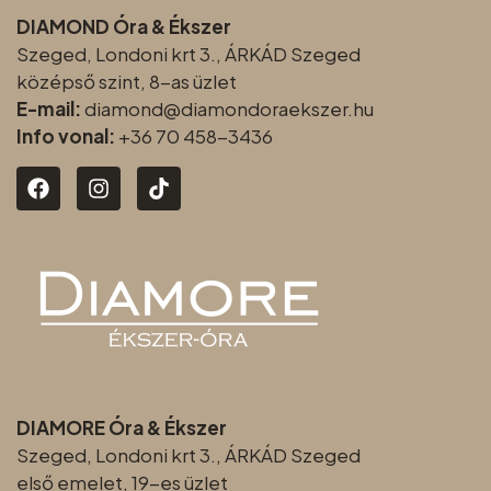
DIAMOND Óra & Ékszer
Szeged, Londoni krt 3., ÁRKÁD Szeged
középső szint, 8-as üzlet
E-mail:
diamond@diamondoraeksz
er.hu
Info vonal:
+36 70 458-3436
DIAMORE Óra & Ékszer
Szeged, Londoni krt 3., ÁRKÁD Szeged
első emelet, 19-es üzlet