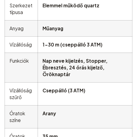
Szerkezet
Elemmel működő quartz
típusa
Anyag
Műanyag
Vízállóság
1-30 m (cseppálló 3 ATM)
Funkciók
Nap neve kijelzés, Stopper,
Ébresztés, 24 órás kijelző,
Öröknaptár
Vízállóság
Cseppálló (3 ATM)
szűrő
Óratok
Arany
színe
Óratok
35 mm