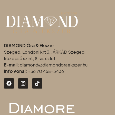
DIAMOND Óra & Ékszer
Szeged, Londoni krt 3., ÁRKÁD Szeged
középső szint, 8-as üzlet
E-mail:
diamond@diamondoraeksz
er.hu
Info vonal:
+36 70 458-3436