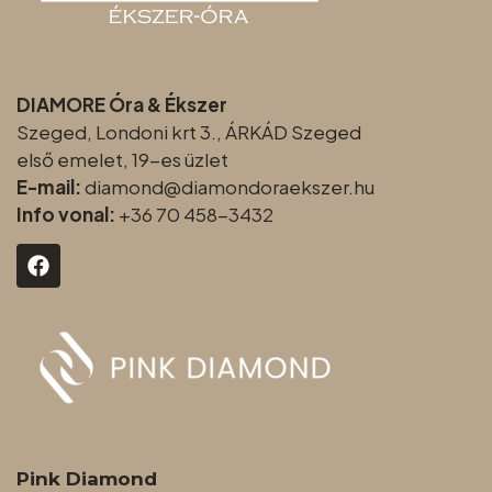
DIAMORE Óra & Ékszer
Szeged, Londoni krt 3., ÁRKÁD Szeged
első emelet, 19-es üzlet
E-mail:
diamond@diamondoraeksz
er.hu
Info vonal:
+36 70 458-3432
Pink Diamond