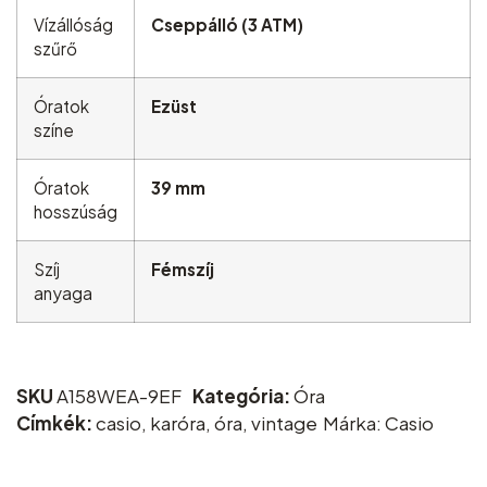
Vízállóság
Cseppálló (3 ATM)
szűrő
Óratok
Ezüst
színe
Óratok
39 mm
hosszúság
Szíj
Fémszíj
anyaga
SKU
A158WEA-9EF
Kategória:
Óra
Címkék:
casio
,
karóra
,
óra
,
vintage
Márka:
Casio