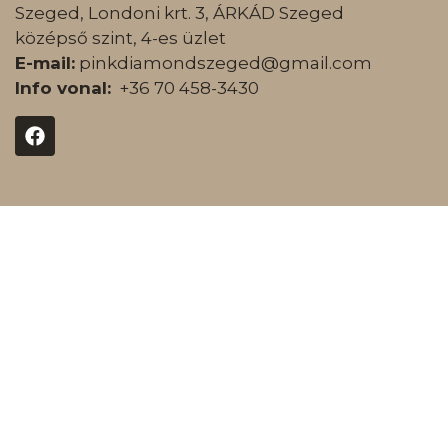
Szeged, Londoni krt. 3, ÁRKÁD Szeged
középső szint, 4-es üzlet
E-mail:
pinkdiamondszeged@gmail.com
Info vonal:
+36 70 458-3430