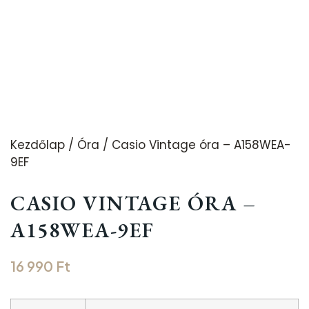
Kezdőlap
/
Óra
/ Casio Vintage óra – A158WEA-
9EF
CASIO VINTAGE ÓRA –
A158WEA-9EF
16 990
Ft