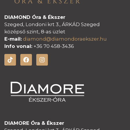
DIAMOND Óra & Ékszer
Szeged, Londoni krt 3., ÁRKÁD Szeged
középső szint, 8-as üzlet
E-mail:
diamond@diamondoraeksz
er.hu
Info vonal:
+36 70 458-3436
DIAMORE Óra & Ékszer