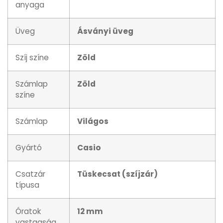
anyaga
Üveg
Ásványi üveg
Szíj színe
Zöld
Számlap
Zöld
színe
Számlap
Világos
Gyártó
Casio
Csatzár
Tüskecsat (szíjzár)
típusa
Óratok
12 mm
vastagság