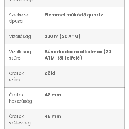
Szerkezet
Elemmel működő quartz
típusa
Vízállóság
200 m (20 ATM)
Vízállóság
Búvárkodásra alkalmas (20
szűrő
ATM-től felfelé)
Óratok
Zöld
színe
Óratok
48 mm
hosszúság
Óratok
45 mm
szélesség