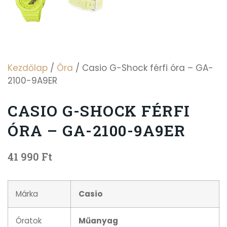
Kezdőlap
/
Óra
/ Casio G-Shock férfi óra – GA-
2100-9A9ER
CASIO G-SHOCK FÉRFI
ÓRA – GA-2100-9A9ER
41 990
Ft
Márka
Casio
Óratok
Műanyag