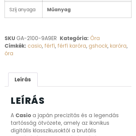
Szíj anyaga
Műanyag
SKU
GA-2100-9A9ER
Kategória:
Óra
Címkék:
casio
,
férfi
,
férfi karóra
,
gshock
,
karóra
,
óra
Leírás
LEÍRÁS
A
Casio
a japán precizitás és a legendás
tartósság ötvözete, amely az ikonikus
digitális klasszikusoktól a brutális