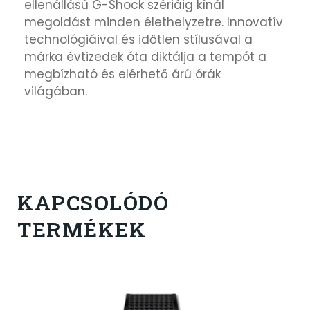
ellenállású G-Shock szériáig kínál
megoldást minden élethelyzetre. Innovatív
technológiáival és időtlen stílusával a
márka évtizedek óta diktálja a tempót a
megbízható és elérhető árú órák
világában.
KAPCSOLÓDÓ
TERMÉKEK