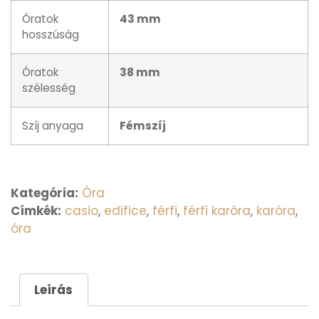
Óratok
43 mm
hosszúság
Óratok
38 mm
szélesség
Szíj anyaga
Fémszíj
Kategória:
Óra
Címkék:
casio
,
edifice
,
férfi
,
férfi karóra
,
karóra
,
óra
Leírás