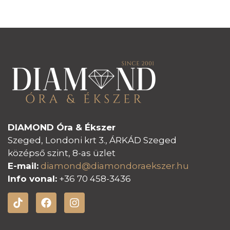
DIAMOND Óra & Ékszer
Szeged, Londoni krt 3., ÁRKÁD Szeged
középső szint, 8-as üzlet
E-mail:
diamond@diamondoraeksz
er.hu
Info vonal:
+36 70 458-3436