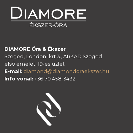
DIAMORE Óra & Ékszer
Szeged, Londoni krt 3., ÁRKÁD Szeged
első emelet, 19-es üzlet
E-mail:
diamond@diamondoraeksz
er.hu
Info vonal:
+36 70 458-3432