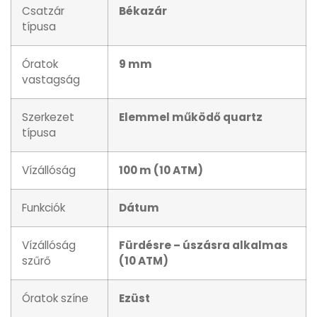
Csatzár
Békazár
típusa
Óratok
9 mm
vastagság
Szerkezet
Elemmel működő quartz
típusa
Vízállóság
100 m (10 ATM)
Funkciók
Dátum
Vízállóság
Fürdésre – úszásra alkalmas
szűrő
(10 ATM)
Óratok színe
Ezüst