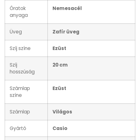
Óratok
Nemesacél
anyaga
Üveg
Zafír üveg
Szíj színe
Ezüst
Szíj
20 cm
hosszúság
Számlap
Ezüst
színe
Számlap
Világos
Gyártó
Casio