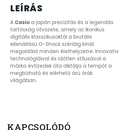
LEÍRÁS
A
Casio
a japán precizitás és a legendás
tartósság ötvözete, amely az ikonikus
digitális klasszikusoktól a brutális
ellenállású G-Shock szériáig kínál
megoldást minden élethelyzetre. Innovatív
technológiáival és időtlen stílusával a
márka évtizedek óta diktálja a tempót a
megbízható és elérhető árú órák
világában.
KAPCSOLÓDÓ