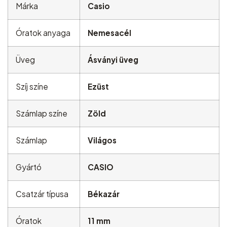
Márka
Casio
Óratok anyaga
Nemesacél
Üveg
Ásványi üveg
Szíj színe
Ezüst
Számlap színe
Zöld
Számlap
Világos
Gyártó
CASIO
Csatzár típusa
Békazár
Óratok
11 mm