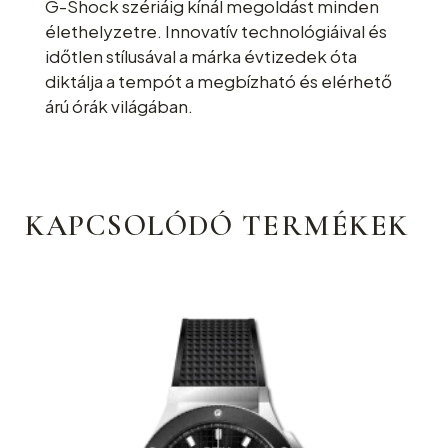
G-Shock szériáig kínál megoldást minden
élethelyzetre. Innovatív technológiáival és
időtlen stílusával a márka évtizedek óta
diktálja a tempót a megbízható és elérhető
árú órák világában.
KAPCSOLÓDÓ TERMÉKEK