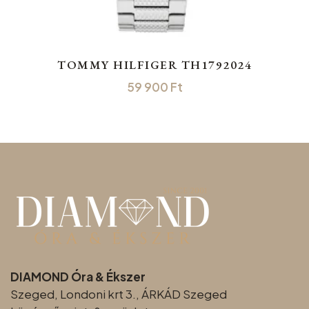
TOMMY HILFIGER TH1792024
59 900
Ft
DIAMOND Óra & Ékszer
Szeged, Londoni krt 3., ÁRKÁD Szeged