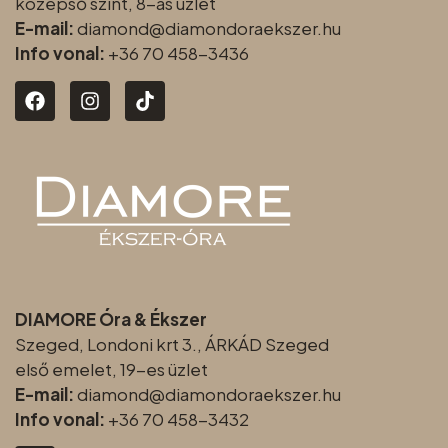
középső szint, 8-as üzlet
E-mail:
diamond@diamondoraeksz
er.hu
Info vonal:
+36 70 458-3436
DIAMORE Óra & Ékszer
Szeged, Londoni krt 3., ÁRKÁD Szeged
első emelet, 19-es üzlet
E-mail:
diamond@diamondoraeksz
er.hu
Info vonal:
+36 70 458-3432