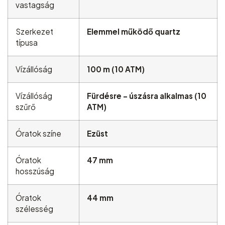
vastagság
Szerkezet
Elemmel működő quartz
típusa
Vízállóság
100 m (10 ATM)
Vízállóság
Fürdésre – úszásra alkalmas (10
szűrő
ATM)
Óratok színe
Ezüst
Óratok
47 mm
hosszúság
Óratok
44 mm
szélesség