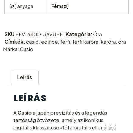
Szíj anyaga
Fémszíj
SKU
EFV-640D-3AVUEF
Kategória:
Óra
Címkék:
casio
,
edifice
,
férfi
,
férfi karóra
,
karóra
,
óra
Márka:
Casio
Leírás
LEÍRÁS
A
Casio
a japán precizitás és a legendás
tartósság ötvözete, amely az ikonikus
digitális klasszikusoktól a brutális ellenállású