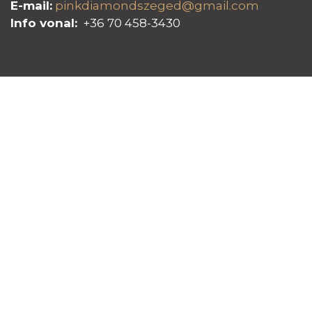
E-mail:
pinkdiamondszeged@gmail.com
Info vonal:
+36 70 458-3430