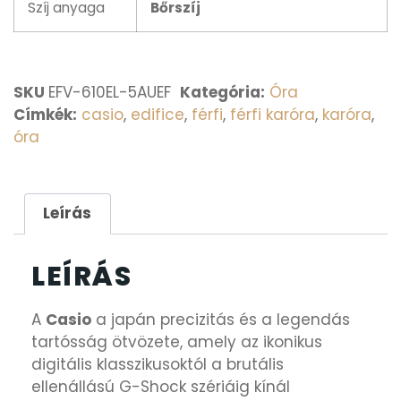
Szíj anyaga
Bőrszíj
SKU
EFV-610EL-5AUEF
Kategória:
Óra
Címkék:
casio
,
edifice
,
férfi
,
férfi karóra
,
karóra
,
óra
Leírás
LEÍRÁS
A
Casio
a japán precizitás és a legendás
tartósság ötvözete, amely az ikonikus
digitális klasszikusoktól a brutális
ellenállású G-Shock szériáig kínál