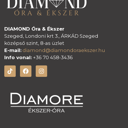
DIAMOND Óra & Ékszer
Szeged, Londoni krt 3., ÁRKÁD Szeged
középső szint, 8-as üzlet
E-mail:
diamond@diamondoraeksz
er.hu
Info vonal:
+36 70 458-3436