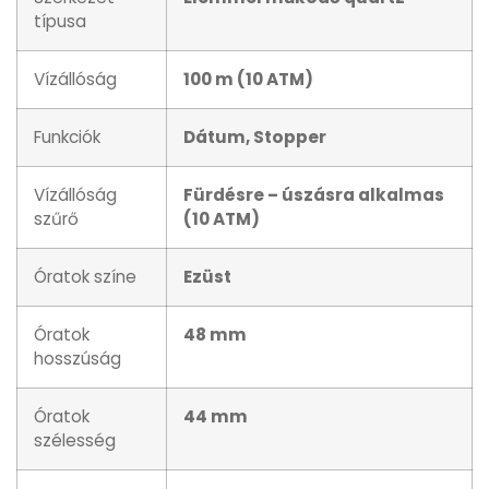
típusa
Vízállóság
100 m (10 ATM)
Funkciók
Dátum, Stopper
Vízállóság
Fürdésre – úszásra alkalmas
szűrő
(10 ATM)
Óratok színe
Ezüst
Óratok
48 mm
hosszúság
Óratok
44 mm
szélesség