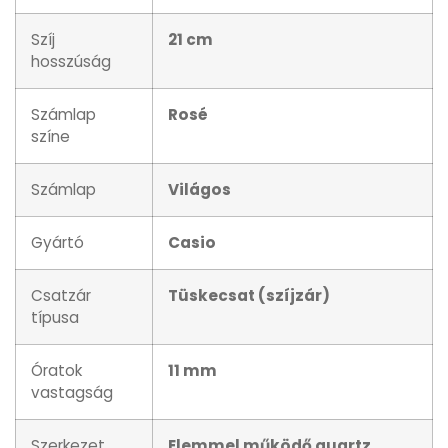
Szíj
21 cm
hosszúság
Számlap
Rosé
színe
Számlap
Világos
Gyártó
Casio
Csatzár
Tüskecsat (szíjzár)
típusa
Óratok
11 mm
vastagság
Szerkezet
Elemmel működő quartz