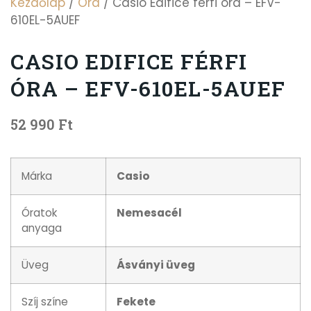
Kezdőlap
/
Óra
/ Casio Edifice férfi óra – EFV-
610EL-5AUEF
CASIO EDIFICE FÉRFI
ÓRA – EFV-610EL-5AUEF
52 990
Ft
Márka
Casio
Óratok
Nemesacél
anyaga
Üveg
Ásványi üveg
Szíj színe
Fekete