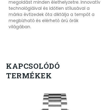
megoldást minden élethelyzetre. Innovatív
technológiáival és időtlen stílusával a
márka évtizedek óta diktálja a tempót a
megbízható és elérhető árú órák
világában.
KAPCSOLÓDÓ
TERMÉKEK